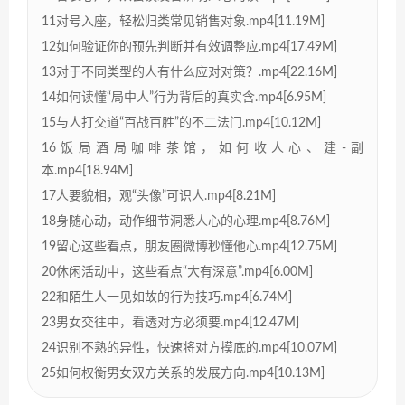
11对号入座，轻松归类常见销售对象.mp4[11.19M]
12如何验证你的预先判断并有效调整应.mp4[17.49M]
13对于不同类型的人有什么应对对策？.mp4[22.16M]
14如何读懂“局中人”行为背后的真实含.mp4[6.95M]
15与人打交道“百战百胜”的不二法门.mp4[10.12M]
16饭局酒局咖啡茶馆，如何收人心、建-副
本.mp4[18.94M]
17人要貌相，观“头像”可识人.mp4[8.21M]
18身随心动，动作细节洞悉人心的心理.mp4[8.76M]
19留心这些看点，朋友圈微博秒懂他心.mp4[12.75M]
20休闲活动中，这些看点“大有深意”.mp4[6.00M]
22和陌生人一见如故的行为技巧.mp4[6.74M]
23男女交往中，看透对方必须要.mp4[12.47M]
24识别不熟的异性，快速将对方摸底的.mp4[10.07M]
25如何权衡男女双方关系的发展方向.mp4[10.13M]