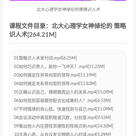
北大心理学女神倬伦的策略识人术
课程文件目录：北大心理学女神倬伦的 策略
识人术[264.21M]
01策略识人术发刊词.mp4[6.25M]
02如何巧识贵人，助你一飞冲天？.mp4[11.23M]
03如何搞定任务导向型的领导.mp4[11.19M]
04如何搞定关系导向型的领导.mp4[11.83M]
05正确认识自己，理顺跟周边人的关系.mp4[15.09M]
06如何找到容易跟你配合出成果的人？.mp4[6.53M]
07不同情境的攻心技，快速找到与自己.mp4[11.09M]
08会议活动中表现积极或沉默，分别意.mp4[9.53M]
09看出他人内在感性货理性的性格识别.mp4[14.30M]
10言表心声，从会议发言辨明人心的读.mp4[5.09M]