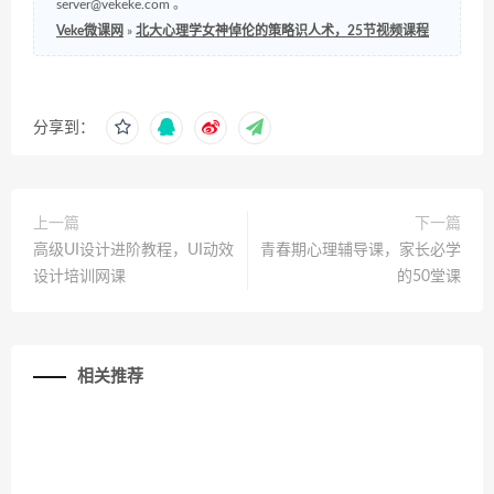
server@vekeke.com
。
Veke微课网
»
北大心理学女神倬伦的策略识人术，25节视频课程
分享到：
上一篇
下一篇
高级UI设计进阶教程，UI动效
青春期心理辅导课，家长必学
设计培训网课
的50堂课
相关推荐