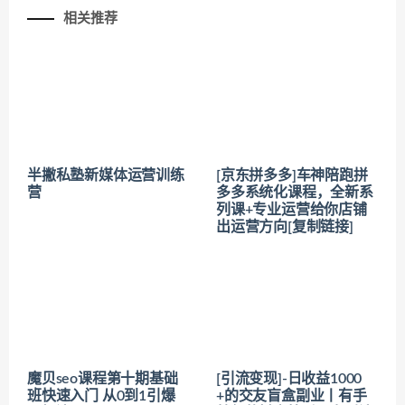
相关推荐
半撇私塾新媒体运营训练
[京东拼多多]车神陪跑拼
营
多多系统化课程，全新系
列课+专业运营给你店铺
出运营方向[复制链接]
魔贝seo课程第十期基础
[引流变现]-日收益1000
班快速入门 从0到1引爆
+的交友盲盒副业丨有手