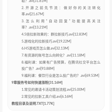
取？.avi[31.81M]
2.开源之前先节流：做好你的关注转化
率.avi[21.67M]
3.怎么利用“自动回复”功能提高关注
率？.avi[13.21M]
4.5倍拉新效果的：群拉新技巧.avi[12.83M]
5.游戏化的拉新技巧.avi[19.22M]
6.H5游戏页怎么做.avi[32.13M]
7.有资源的账号怎么向转化？.avi[11.18M]
8.福利课：如果有广告预算，在腾讯社交平台怎么
投广告？.avi[93.88M]
9.福利课：餐饮行业是怎么投广告的？.avi[69.53M]
9章服务号如何快速涨粉[31.16M]
1.常见的邀请卡活动策划流程.avi[25.00M]
2.常见的拉新工具介绍.avi[6.16M]
教程目录及说明.TXT[1.77K]