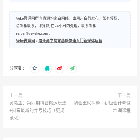
Veke微课网所有资源均来自网络，由用户自行发布，如有侵权，
请邮箱联系， 我们将在24小时内处理，联系邮箱：
server@vekeke.com
。
Veke微课网
»
馒头商学院零基础快速入门新媒体运营
分享到：
上一篇
下一篇
黄岛主：第四期抖音搬运玩法
初会重磅押题，初级会计考试
+抖音最新的养号技巧（更规
培训课程
范化）