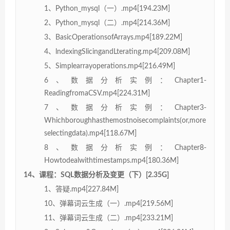
1、Python_mysql（一）.mp4[194.23M]
2、Python_mysql（二）.mp4[214.36M]
3、BasicOperationsofArrays.mp4[189.22M]
4、lndexingSlicingandLterating.mp4[209.08M]
5、Simplearrayoperations.mp4[216.49M]
6、数据分析实例：Chapter1-
ReadingfromaCSV.mp4[224.31M]
7、数据分析实例：Chapter3-
Whichboroughhasthemostnoisecomplaints(or,more
selectingdata).mp4[118.67M]
8、数据分析实例：Chapter8-
Howtodealwithtimestamps.mp4[180.36M]
14、课程：SQL数据分析及变更（下）[2.35G]
1、答疑.mp4[227.84M]
10、弹幕词云生成（一）.mp4[219.56M]
11、弹幕词云生成（二）.mp4[233.21M]