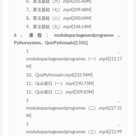
6、算法基础（六）.mp4[205.40M]
7、算法基础（七）.mp4[209.48M]
8、算法基础（八）.mp4[200.04M]
9、算法基础（九）.mp4[148.54M]
6、课程：modulespackagesandprogrames、
Pythonsystem、QuizPythonadv[2.55G]
1、
modulespackagesandprogrames（一）.mp4[212.17
M]
10、QuizPythonadv.mp4[232.94M]
11、Quiz递归（一）.mp4[190.73M]
12、Quiz递归（二）.mp4[209.83M]
2、
modulespackagesandprogrames（二）.mp4[227.31
M]
3、
modulespackagesandprogrames（三）.mp4[212.99