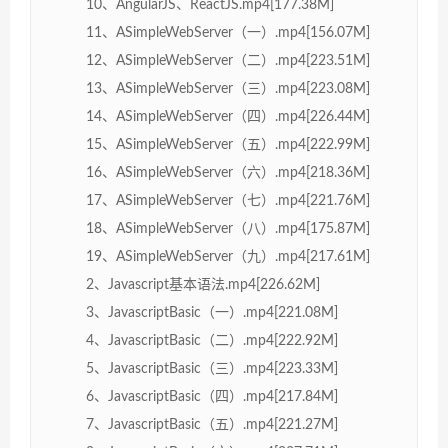
10、AngularJS、ReactJS.mp4[177.38M]
11、ASimpleWebServer（一）.mp4[156.07M]
12、ASimpleWebServer（二）.mp4[223.51M]
13、ASimpleWebServer（三）.mp4[223.08M]
14、ASimpleWebServer（四）.mp4[226.44M]
15、ASimpleWebServer（五）.mp4[222.99M]
16、ASimpleWebServer（六）.mp4[218.36M]
17、ASimpleWebServer（七）.mp4[221.76M]
18、ASimpleWebServer（八）.mp4[175.87M]
19、ASimpleWebServer（九）.mp4[217.61M]
2、Javascript基本语法.mp4[226.62M]
3、JavascriptBasic（一）.mp4[221.08M]
4、JavascriptBasic（二）.mp4[222.92M]
5、JavascriptBasic（三）.mp4[223.33M]
6、JavascriptBasic（四）.mp4[217.84M]
7、JavascriptBasic（五）.mp4[221.27M]