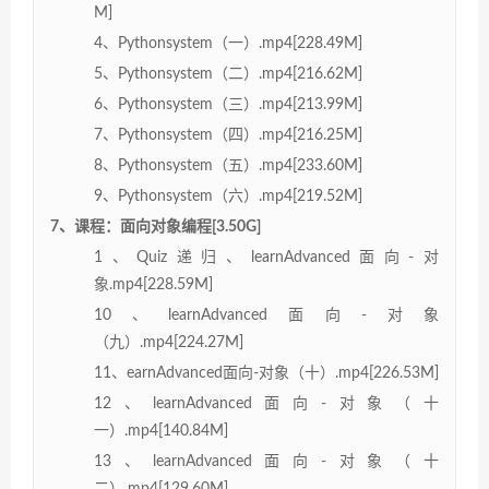
M]
4、Pythonsystem（一）.mp4[228.49M]
5、Pythonsystem（二）.mp4[216.62M]
6、Pythonsystem（三）.mp4[213.99M]
7、Pythonsystem（四）.mp4[216.25M]
8、Pythonsystem（五）.mp4[233.60M]
9、Pythonsystem（六）.mp4[219.52M]
7、课程：面向对象编程[3.50G]
1、Quiz递归、learnAdvanced面向-对
象.mp4[228.59M]
10、learnAdvanced面向-对象
（九）.mp4[224.27M]
11、earnAdvanced面向-对象（十）.mp4[226.53M]
12、learnAdvanced面向-对象（十
一）.mp4[140.84M]
13、learnAdvanced面向-对象（十