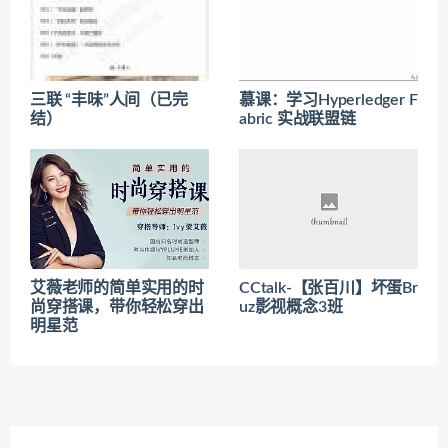
三联 “丰味”人间（已完
慕课：学习Hyperledger F
结）
abric 实战联盟链
艾薇老师的简单实用的时
CCtalk-【张百川】坏蛋Br
尚穿搭课，带你轻松穿出
uz影视概念3班
明星范