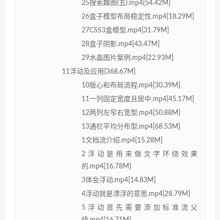
25搜索趣图(五).mp4[54.42M]
26盒子模型布局稳定性.mp4[18.29M]
27CSS3盒模型.mp4[31.79M]
28盒子阴影.mp4[43.47M]
29水晶图片案例.mp4[22.93M]
11浮动及应用[368.67M]
10版心和布局流程.mp4[30.39M]
11一列固定宽度且居中.mp4[45.17M]
12两列左窄右宽型.mp4[50.88M]
13通栏平均分布型.mp4[68.53M]
1文档流介绍.mp4[15.28M]
2浮动是用来做文字环绕效果
的.mp4[16.78M]
3体会浮动.mp4[14.83M]
4浮动就是漂浮的意思.mp4[28.79M]
5浮动首先需要添加标准流父
级.mp4[16.71M]