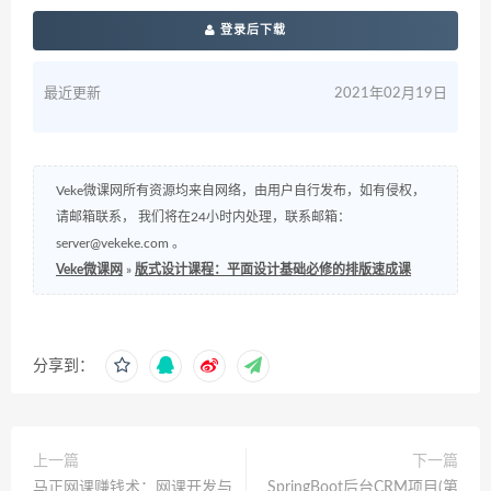
登录后下载
最近更新
2021年02月19日
Veke微课网所有资源均来自网络，由用户自行发布，如有侵权，
请邮箱联系， 我们将在24小时内处理，联系邮箱：
server@vekeke.com
。
Veke微课网
»
版式设计课程：平面设计基础必修的排版速成课
分享到：
上一篇
下一篇
马正网课赚钱术：网课开发与
SpringBoot后台CRM项目(第