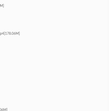
M]
178.06M]
06M]