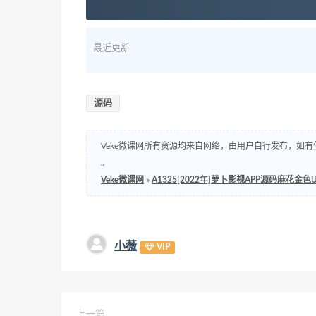
最近更新
源码
Veke微课网所有资源均来自网络，由用户自行发布，如有
。
Veke微课网
»
A1325[2022年]萝卜影视APP源码麻花金色
小薇
VIP
上一篇