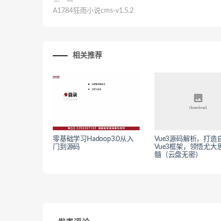
A1784狂雨小说cms-v1.5.2
相关推荐
零基础学习Hadoop3.0从入
Vue3源码解析，打造
门到源码
Vue3框架，领悟尤大
髓（云盘无密）