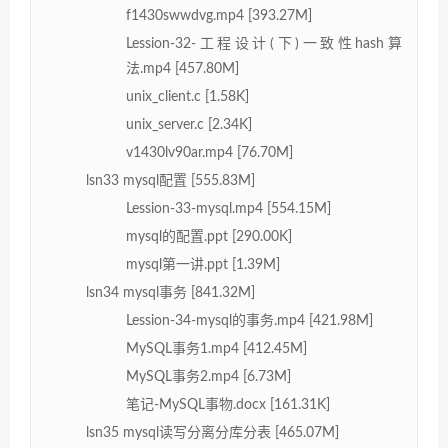
f1430swwdvg.mp4 [393.27M]
Lession-32-工程设计(下)一致性hash算
法.mp4 [457.80M]
unix_client.c [1.58K]
unix_server.c [2.34K]
v1430lv90ar.mp4 [76.70M]
lsn33 mysql配置 [555.83M]
Lession-33-mysql.mp4 [554.15M]
mysql的配置.ppt [290.00K]
mysql第一讲.ppt [1.39M]
lsn34 mysql事务 [841.32M]
Lession-34-mysql的事务.mp4 [421.98M]
MySQL事务1.mp4 [412.45M]
MySQL事务2.mp4 [6.73M]
笔记-MySQL事物.docx [161.31K]
lsn35 mysql读写分离分库分表 [465.07M]