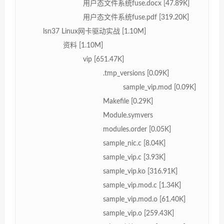
用户态文件系统fuse.docx [47.89K]
用户态文件系统fuse.pdf [319.20K]
lsn37 Linux网卡驱动实战 [1.10M]
资料 [1.10M]
vip [651.47K]
.tmp_versions [0.09K]
sample_vip.mod [0.09K]
Makefile [0.29K]
Module.symvers
modules.order [0.05K]
sample_nic.c [8.04K]
sample_vip.c [3.93K]
sample_vip.ko [316.91K]
sample_vip.mod.c [1.34K]
sample_vip.mod.o [61.40K]
sample_vip.o [259.43K]