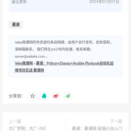
最近更新
2024年01月07日
慕课
Veke微课网所有资源均来自网络，由用户自行发布，如有侵权，
请邮箱联系， 我们将在24小时内处理，联系邮箱：
server@vekeke.com
。
Veke微课网
»
慕课：Python+Django+Ansible Playbook自动化运
维项目实战 慕课网
分享到：
上一篇
下一篇
大厂学院：大厂-JUC
慕课：慕课网 前端小白入门