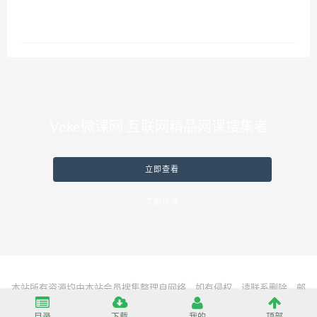
Veke微课网 互联网精品网课搜集者
立即查看
了解详情
本站所有资源均由本站会员搜集整理自网络，如有侵权，请联系删除，邮
箱：
server@vekeke.com