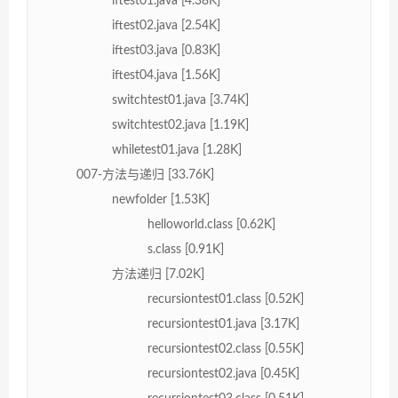
iftest01.java [4.38K]
iftest02.java [2.54K]
iftest03.java [0.83K]
iftest04.java [1.56K]
switchtest01.java [3.74K]
switchtest02.java [1.19K]
whiletest01.java [1.28K]
007-方法与递归 [33.76K]
newfolder [1.53K]
helloworld.class [0.62K]
s.class [0.91K]
方法递归 [7.02K]
recursiontest01.class [0.52K]
recursiontest01.java [3.17K]
recursiontest02.class [0.55K]
recursiontest02.java [0.45K]