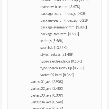
member-search-index.zip [0.25K]
overview-tree.html [3.47K]
package-search-index.js [0.08K]
package-search-index.zip [0.21K]
package-summary.html [3.88K]
package-tree.html [3.58K]
script.js [5.58K]
search.js [13.36K]
stylesheet.css [21.48K]
type-search-index.js [0.10K]
type-search-index.zip [0.23K]
vartest02.html [8.86K]
vartest01.java [2.90K]
vartest02.java [2.48K]
vartest03.java [0.30K]
vartest04.java [0.54K]