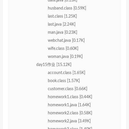
date.java [0.13K]
husband.class [0.59K]
last.class [1.25K]
last.java [2.24K]
man.java [0.23K]
webchat.java [0.17K]
wife.class [0.60K]
woman.java [0.19K]
day15作业 [15.12K]
account.class [1.65K]
book.class [1.57K]
customer.class [0.66K]
homework1.class [0.44K]
homework1.java [1.64K]
homework2.class [0.58K]
homework2.java [3.49K]