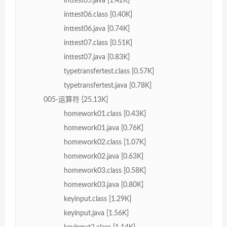
inttest05.java [1.42K]
inttest06.class [0.40K]
inttest06.java [0.74K]
inttest07.class [0.51K]
inttest07.java [0.83K]
typetransfertest.class [0.57K]
typetransfertest.java [0.78K]
005-运算符 [25.13K]
homework01.class [0.43K]
homework01.java [0.76K]
homework02.class [1.07K]
homework02.java [0.63K]
homework03.class [0.58K]
homework03.java [0.80K]
keyinput.class [1.29K]
keyinput.java [1.56K]