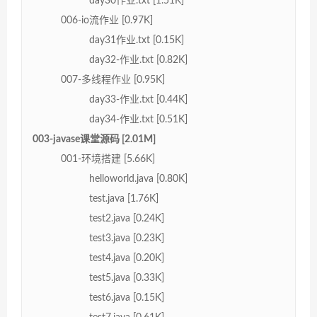
day30作业.txt [1.51K]
006-io流作业 [0.97K]
day31作业.txt [0.15K]
day32-作业.txt [0.82K]
007-多线程作业 [0.95K]
day33-作业.txt [0.44K]
day34-作业.txt [0.51K]
003-javase课堂源码 [2.01M]
001-环境搭建 [5.66K]
helloworld.java [0.80K]
test.java [1.76K]
test2.java [0.24K]
test3.java [0.23K]
test4.java [0.20K]
test5.java [0.33K]
test6.java [0.15K]