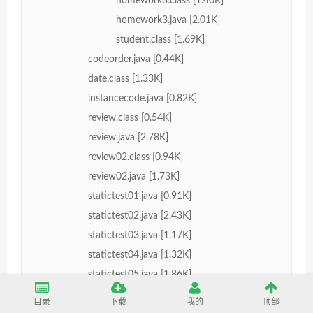
homework3.class [1.40K]
homework3.java [2.01K]
student.class [1.69K]
codeorder.java [0.44K]
date.class [1.33K]
instancecode.java [0.82K]
review.class [0.54K]
review.java [2.78K]
review02.class [0.94K]
review02.java [1.73K]
statictest01.java [0.91K]
statictest02.java [2.43K]
statictest03.java [1.17K]
statictest04.java [1.32K]
statictest05.java [1.86K]
statictest06.java [1.19K]
目录
下载
我的
顶部