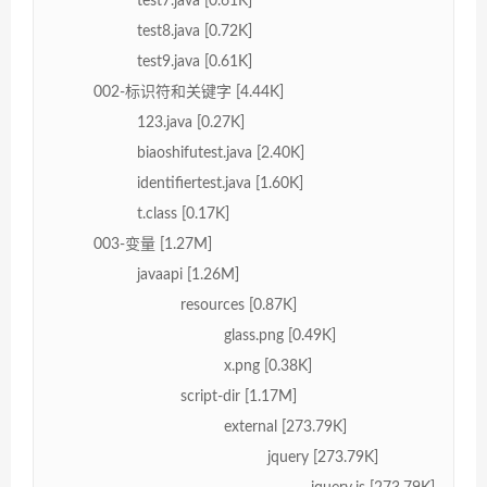
test7.java [0.61K]
test8.java [0.72K]
test9.java [0.61K]
002-标识符和关键字 [4.44K]
123.java [0.27K]
biaoshifutest.java [2.40K]
identifiertest.java [1.60K]
t.class [0.17K]
003-变量 [1.27M]
javaapi [1.26M]
resources [0.87K]
glass.png [0.49K]
x.png [0.38K]
script-dir [1.17M]
external [273.79K]
jquery [273.79K]