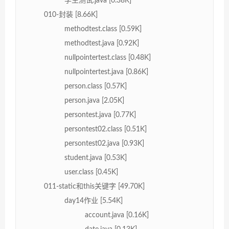
学生测试.java [0.38K]
010-封装 [8.66K]
methodtest.class [0.59K]
methodtest.java [0.92K]
nullpointertest.class [0.48K]
nullpointertest.java [0.86K]
person.class [0.57K]
person.java [2.05K]
persontest.java [0.77K]
persontest02.class [0.51K]
persontest02.java [0.93K]
student.java [0.53K]
user.class [0.45K]
011-static和this关键字 [49.70K]
day14作业 [5.54K]
account.java [0.16K]