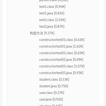
person.class [0.20K]
test1.class [0.96K]
test1.java [0.81K]
test2.class [1.01K]
test2.java [0.87K]
构造方法 [9.37K]
constructortest01.class [0.63K]
constructortest01.java [1.62K]
constructortest02.class [0.63K]
constructortest02.java [0.49K]
constructortest03.class [1.07K]
constructortest03.java [0.93K]
student.class [0.53K]
student.java [0.75K]
user.class [0.37K]
user.java [0.92K]