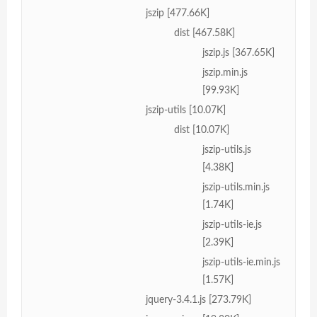
jszip [477.66K]
dist [467.58K]
jszip.js [367.65K]
jszip.min.js
[99.93K]
jszip-utils [10.07K]
dist [10.07K]
jszip-utils.js
[4.38K]
jszip-utils.min.js
[1.74K]
jszip-utils-ie.js
[2.39K]
jszip-utils-ie.min.js
[1.57K]
jquery-3.4.1.js [273.79K]