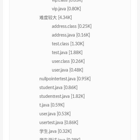
vip.class [0.63K]
vip.java [0.80K]
难度较大 [4.34K]
address.class [0.25K]
address.java [0.16K]
test.class [1.30K]
test.java [1.88K]
user.class [0.26K]
user.java [0.48K]
nullpointertest.java [0.95K]
student.java [0.86K]
studenttest.java [1.82K]
t.java [0.59K]
user.java [0.53K]
usertest.java [0.86K]
学生.java [0.32K]