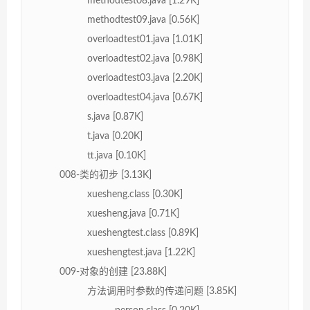
methodtest08.java [1.29K]
methodtest09.java [0.56K]
overloadtest01.java [1.01K]
overloadtest02.java [0.98K]
overloadtest03.java [2.20K]
overloadtest04.java [0.67K]
s.java [0.87K]
t.java [0.20K]
tt.java [0.10K]
008-类的初步 [3.13K]
xuesheng.class [0.30K]
xuesheng.java [0.71K]
xueshengtest.class [0.89K]
xueshengtest.java [1.22K]
009-对象的创建 [23.88K]
方法调用时参数的传递问题 [3.85K]