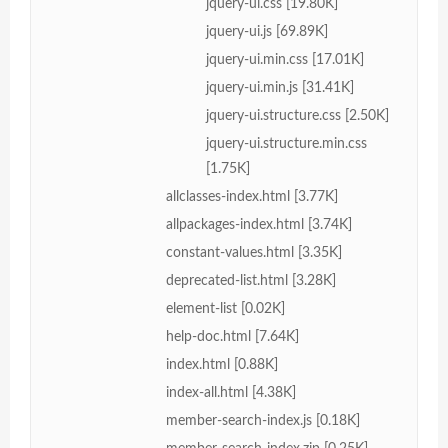
jquery-ui.css [19.80K]
jquery-ui.js [69.89K]
jquery-ui.min.css [17.01K]
jquery-ui.min.js [31.41K]
jquery-ui.structure.css [2.50K]
jquery-ui.structure.min.css
[1.75K]
allclasses-index.html [3.77K]
allpackages-index.html [3.74K]
constant-values.html [3.35K]
deprecated-list.html [3.28K]
element-list [0.02K]
help-doc.html [7.64K]
index.html [0.88K]
index-all.html [4.38K]
member-search-index.js [0.18K]