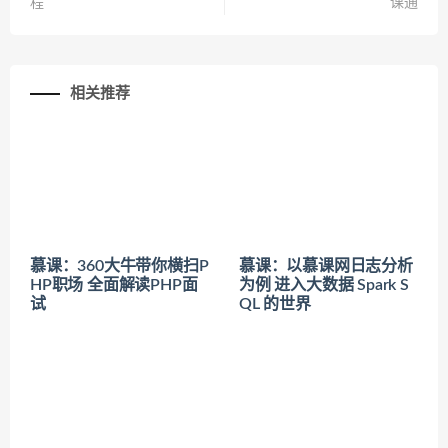
程
课通
相关推荐
慕课：360大牛带你横扫P
慕课：以慕课网日志分析
HP职场 全面解读PHP面
为例 进入大数据 Spark S
试
QL 的世界