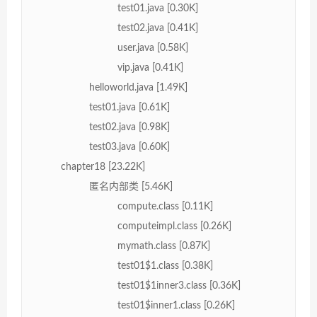
test01.java [0.30K]
test02.java [0.41K]
user.java [0.58K]
vip.java [0.41K]
helloworld.java [1.49K]
test01.java [0.61K]
test02.java [0.98K]
test03.java [0.60K]
chapter18 [23.22K]
匿名内部类 [5.46K]
compute.class [0.11K]
computeimpl.class [0.26K]
mymath.class [0.87K]
test01$1.class [0.38K]
test01$1inner3.class [0.36K]
test01$inner1.class [0.26K]