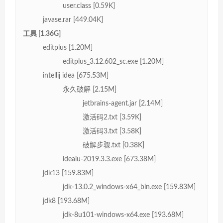
user.class [0.59K]
javase.rar [449.04K]
工具 [1.36G]
editplus [1.20M]
editplus_3.12.602_sc.exe [1.20M]
intellij idea [675.53M]
永久破解 [2.15M]
jetbrains-agent.jar [2.14M]
激活码2.txt [3.59K]
激活码3.txt [3.58K]
破解步骤.txt [0.38K]
ideaiu-2019.3.3.exe [673.38M]
jdk13 [159.83M]
jdk-13.0.2_windows-x64_bin.exe [159.83M]
jdk8 [193.68M]
jdk-8u101-windows-x64.exe [193.68M]