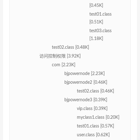
[0.45K]
test01.class
[0.51K]
test03.class
[1.18K]
test02.class [0.48K]
访问控制权限 [3.92K]
com [2.23K]
bjpowernode [2.23K]
bjpowernode2 [0.46K]
test02.class [0.46K]
bjpowernode3 [0.39K]
vip.class [0.39K]
myclass1.class [0.20K]
test01.class [0.57K]
user.class [0.62K]