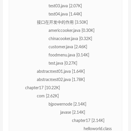
test03.java [2.07K]
test04.java [1.44K]
接口在开发中的作用 [3.50K]
americcooker.java [0.30K]
chinacooker.java [0.32K]
customer.java [2.46K]
foodmenu.java [0.14K]
test.java [0.27K]
abstracttest01.java [1.64K]
abstracttest02.java [1.78K]
chapter17 [10.22K]
com [2.62K]
bjpowernode [2.14K]
javase [2.14K]
chapter17 [2.14K]
helloworld.class