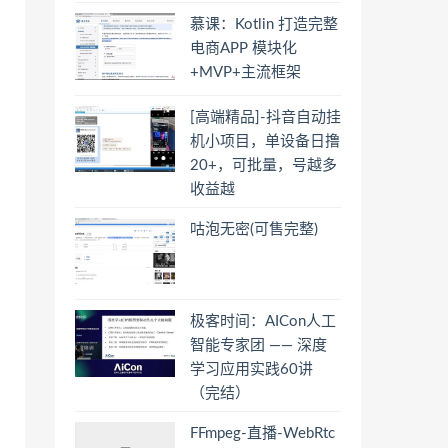
慕课：Kotlin 打造完整
电商APP 模块化
+MVP+主流框架
[高端精品]-抖音自动挂
机小项目，单设备日撸
20+，可批量，号越多
收益越
咕泡无密(可售完整)
极客时间：AICon人工
智能专家团 —— 深度
学习应用实践60讲
（完结）
FFmpeg-直播-WebRtc