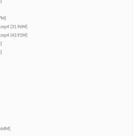
]
7M]
 [31.96M]
 [43.91M]
]
]
64M]