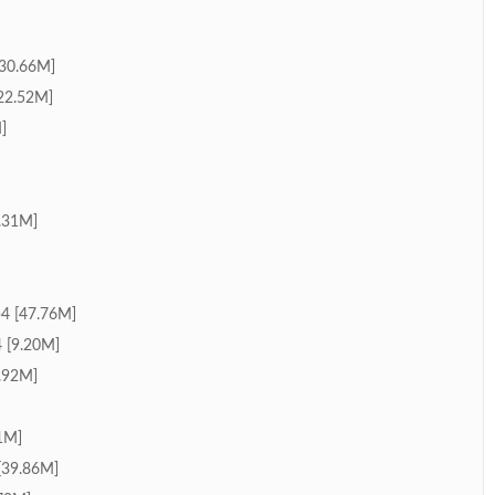
0.66M]
2.52M]
]
31M]
[47.76M]
9.20M]
92M]
1M]
9.86M]