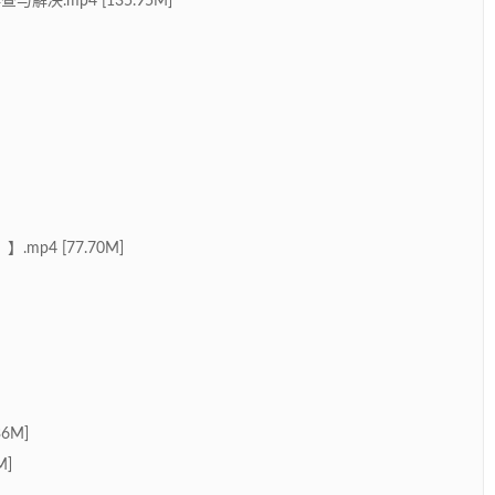
决.mp4 [135.95M]
mp4 [77.70M]
36M]
M]