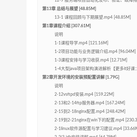
12-9 服务端项目自动化发布、验证、故障排查与解
第13章 总结与展望 [48.85M]
13-1 课程回顾与下期展望.mp4 [48.85M]
第1章课程介绍 [307.61M]
说明
1-1课程导学.mp4 [121.16M]
1-2项目功能与业务逻辑介绍.mp4 [96.04M]
1-3课程安排与学习收获.mp4 [12.71M]
1-4大型java项目架构演进解析【更多it好课：】.
第2章开发环境的安装预配置讲解 [1.79G]
说明
2-12vsftpd安装.mp4 [159.22M]
2-13和2-14ftp服务器.mp4 [167.24M]
2-15到2-18nginx配置.mp4 [248.42M]
2-19到2-21nginx在win下的配置.mp4 [230.
2-1linux软件源配置与学习建议.mp4 [33.66