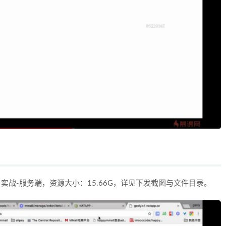
实战-服务端，资源大小：15.66G，详见下发截图与文件目录。