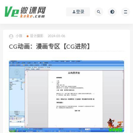
登录
小薇
设计摄影
2024-03-06
CG动画：漫画专区【CG进阶】