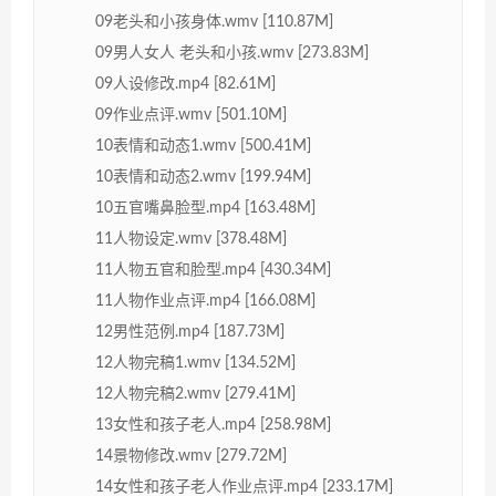
09老头和小孩身体.wmv [110.87M]
09男人女人 老头和小孩.wmv [273.83M]
09人设修改.mp4 [82.61M]
09作业点评.wmv [501.10M]
10表情和动态1.wmv [500.41M]
10表情和动态2.wmv [199.94M]
10五官嘴鼻脸型.mp4 [163.48M]
11人物设定.wmv [378.48M]
11人物五官和脸型.mp4 [430.34M]
11人物作业点评.mp4 [166.08M]
12男性范例.mp4 [187.73M]
12人物完稿1.wmv [134.52M]
12人物完稿2.wmv [279.41M]
13女性和孩子老人.mp4 [258.98M]
14景物修改.wmv [279.72M]
14女性和孩子老人作业点评.mp4 [233.17M]