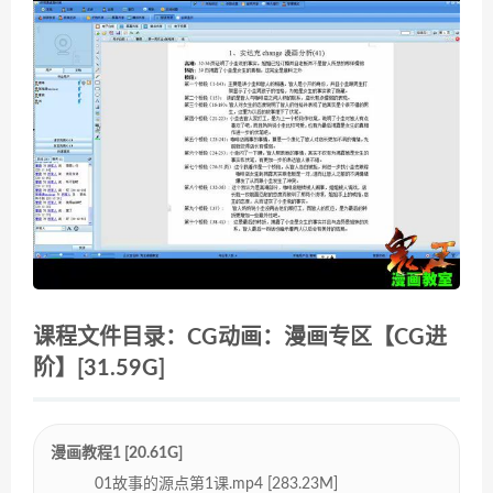
课程文件目录：CG动画：漫画专区【CG进
阶】[31.59G]
漫画教程1 [20.61G]
01故事的源点第1课.mp4 [283.23M]