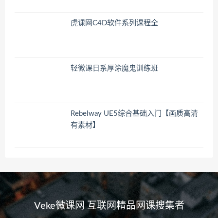
虎课网C4D软件系列课程全
轻微课日系厚涂魔鬼训练班
Rebelway UE5综合基础入门【画质高清
有素材】
Veke微课网 互联网精品网课搜集者