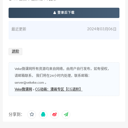
登录后下载
最近更新
2024年03月06日
进阶
Veke微课网所有资源均来自网络，由用户自行发布，如有侵权，
请邮箱联系， 我们将在24小时内处理，联系邮箱：
server@vekeke.com
。
Veke微课网
»
CG动画：漫画专区【CG进阶】
分享到：