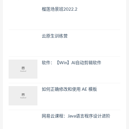
榴莲场景班2022.2
云原生训练营
软件：【Win】AI自动剪辑软件
如何正确修改和使用 AE 模板
网易云课程：Java语言程序设计进阶