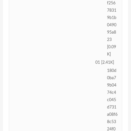
f256
7831
9b1b
0490
95a8
23
[0.09
K]
01 [2.41K]
180d
0ba7
9b04
74c4
c045
d731
a08f6
8c53
24f0