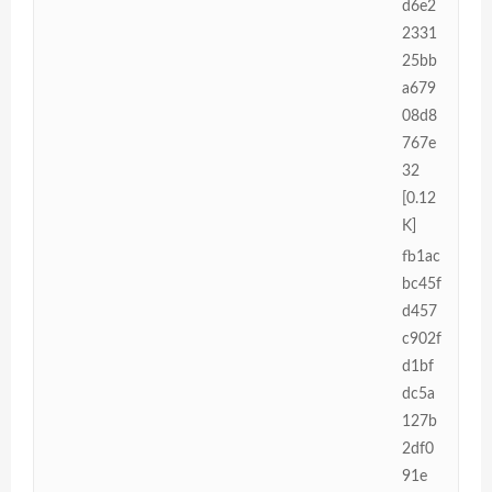
d6e2
2331
25bb
a679
08d8
767e
32
[0.12
K]
fb1ac
bc45f
d457
c902f
d1bf
dc5a
127b
2df0
91e