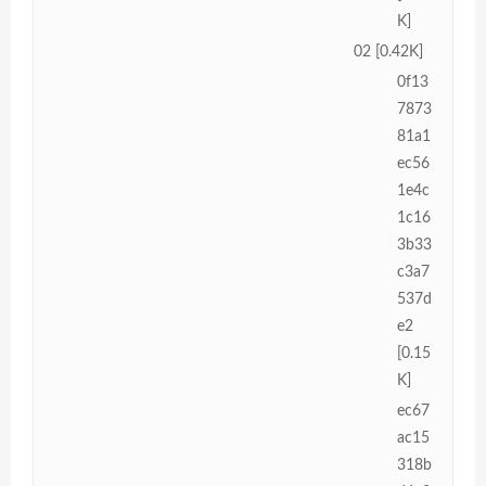
K]
02 [0.42K]
0f13
7873
81a1
ec56
1e4c
1c16
3b33
c3a7
537d
e2
[0.15
K]
ec67
ac15
318b