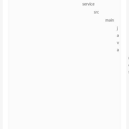
service
src
main
j
a
v
a