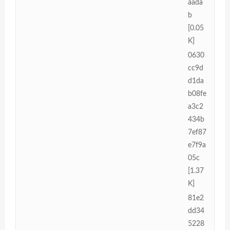
aada
b
[0.05
K]
0630
cc9d
d1da
b08fe
a3c2
434b
7ef87
e7f9a
05c
[1.37
K]
81e2
dd34
5228