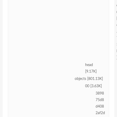
head
[9.17K]
objects [801.13K]
00 [3.63K]
3898
75d8
d408
2af2d