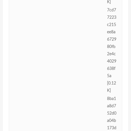
K]
7cd7
7223
c215
ee8a
6729
80fb
2e4c
4029
638f
5a
[0.12
K]
8ba1
a8d7
52d0
a04b
173d