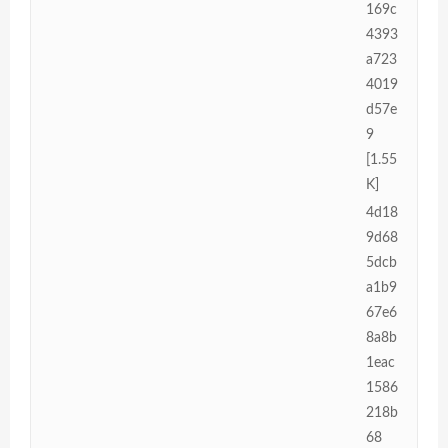
169c
4393
a723
4019
d57e
9
[1.55
K]
4d18
9d68
5dcb
a1b9
67e6
8a8b
1eac
1586
218b
68