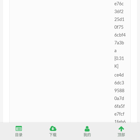
e76c
36f2
25d1
0f75
6cbf4
7a3b
a
[0.31
K]
ce4d
6dc3
9588
0a7d
6fa5f
e7fcf
1feb6
d26f
目录
下载
我的
顶部
84b