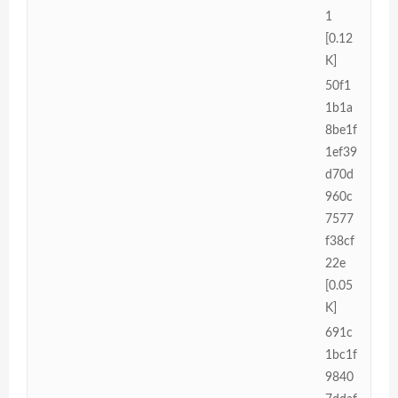
1
[0.12
K]
50f1
1b1a
8be1f
1ef39
d70d
960c
7577
f38cf
22e
[0.05
K]
691c
1bc1f
9840