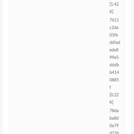
[1.42
K]
7611
c2da
03fb
d6fad
ede8
99e5
d6db
b414
0885
f
[0.22
K]
78da
ba8d
0a79
d15b