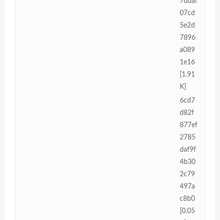
7ddaf
07cd
5e2d
7896
a089
1e16
[1.91
K]
6cd7
d82f
877ef
2785
daf9f
4b30
2c79
497a
c8b0
[0.05