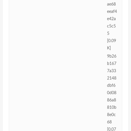
ae68
eeaf4
e42a
c5c5
5
[0.09
K]
9b26
b167
7a33
2148
dbf6
0d08
86a8
810b
8e0c
68
[0.07