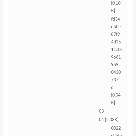
[0.10
K]
fd34
d50e
87f9
4d25
1ccf8
9661
959f
0430
737f
d
[0.04
K]
03
04 [2.33K]
0022
ebbfe