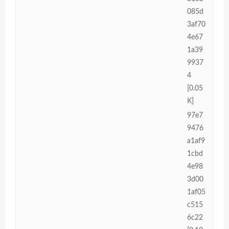
085d
3af70
4e67
1a39
9937
4
[0.05
K]
97e7
9476
a1af9
1cbd
4e98
3d00
1af05
c515
6c22