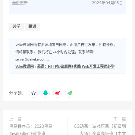
最近更新
2024年04月05日
必学
慕课
Veke微课网所有资源均来自网络，由用户自行发布，如有侵权，
请邮箱联系， 我们将在24小时内处理，联系邮箱：
server@vekeke.com
。
Veke微课网
»
慕课：HTTP协议原理+实践 Web开发工程师必学
分享到：
上一篇
下一篇
黑马程序员：2020黑马
CG动画：游戏原画【初级到
JavaEE基础+就业班
大师】全套高级班【中文