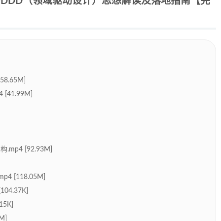
的DDD（领域驱动设计）思想解读及落地指南【完
8.65M]
41.99M]
p4 [92.93M]
[118.05M]
04.37K]
15K]
M]