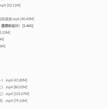
 [42.11M]
.mp4 [40.40M]
和设计） [1.46G]
.33M]
M]
8M]
p4 [41.80M]
p4 [80.05M]
p4 [101.07M]
p4 [79.16M]