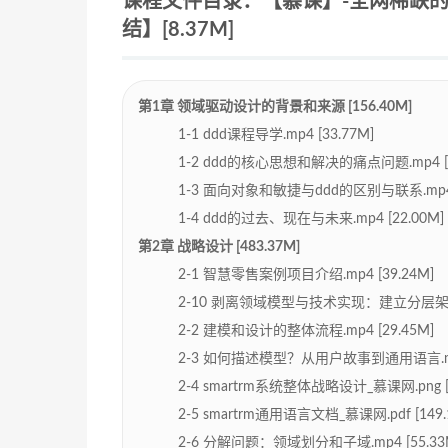
课程文件目录：【慕课】-全网稀缺
结】[8.37M]
第1章 领域驱动设计的背景和来源 [156.40M]
1-1 ddd课程导学.mp4 [33.77M]
1-2 ddd的核心思想和解决的痛点问题.mp4 [5
1-3 面向对象和敏捷与ddd的区别与联系.mp4 [
1-4 ddd的过去、现在与未来.mp4 [22.00M]
第2章 战略设计 [483.37M]
2-1 智慧零售案例项目介绍.mp4 [39.24M]
2-10 剥离领域模型与技术实现：建立分层架构.m
2-2 建模和设计的整体流程.mp4 [29.45M]
2-3 如何描述模型？从用户故事到通用语言.mp4 
2-4 smartrm系统整体战略设计_慕课网.png [1
2-5 smartrm通用语言文档_慕课网.pdf [149.
2-6 分解问题：领域划分和子域.mp4 [55.33