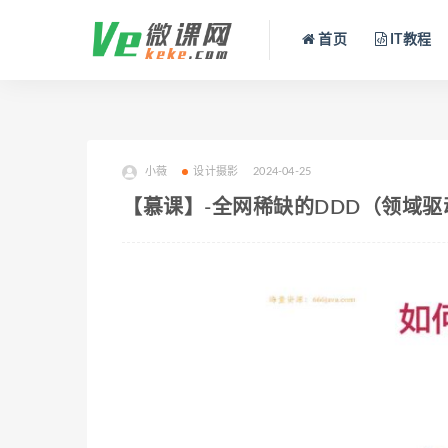
首页
IT教程
小薇
设计摄影
2024-04-25
【慕课】-全网稀缺的DDD（领域