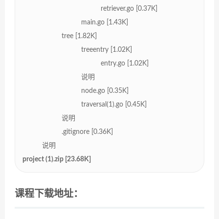
retriever.go [0.37K]
main.go [1.43K]
tree [1.82K]
treeentry [1.02K]
entry.go [1.02K]
说明
node.go [0.35K]
traversal(1).go [0.45K]
说明
.gitignore [0.36K]
说明
project (1).zip [23.68K]
课程下载地址：