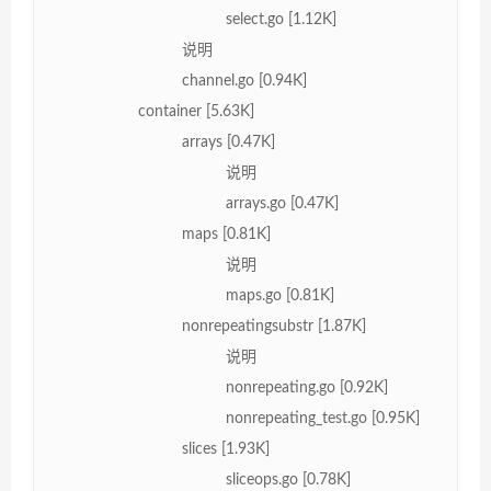
select.go [1.12K]
说明
channel.go [0.94K]
container [5.63K]
arrays [0.47K]
说明
arrays.go [0.47K]
maps [0.81K]
说明
maps.go [0.81K]
nonrepeatingsubstr [1.87K]
说明
nonrepeating.go [0.92K]
nonrepeating_test.go [0.95K]
slices [1.93K]
sliceops.go [0.78K]