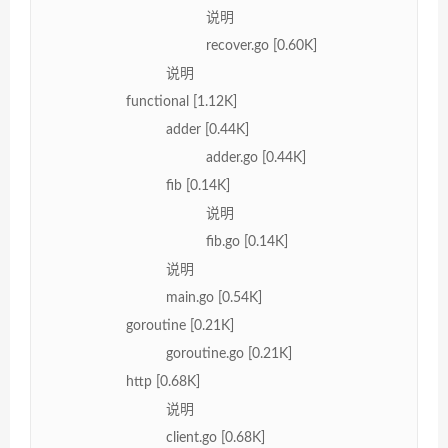
说明
recover.go [0.60K]
说明
functional [1.12K]
adder [0.44K]
adder.go [0.44K]
fib [0.14K]
说明
fib.go [0.14K]
说明
main.go [0.54K]
goroutine [0.21K]
goroutine.go [0.21K]
http [0.68K]
说明
client.go [0.68K]