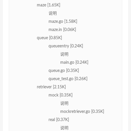
maze [1.65K]
说明
maze.go [1.58K]
maze.in [0.06K]
queue [0.85K]
queueentry [0.24K]
说明
main.go [0.24K]
queue.go [0.35K]
queue_test.go [0.26K]
retriever [2.15K]
mock [0.35K]
说明
mockretriever.go [0.35K]
real [0.37K]
说明