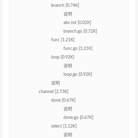
branch [0.74K]
说明
abc.txt [0.02K]
branch.go [0.72K]
func [1.21K]
func.go [1.21K]
loop [0.92K]
说明
loop.go [0.92K]
说明
channel [2.73K]
done [0.67K]
说明
done.go [0.67K]
select [1.12K]
说明