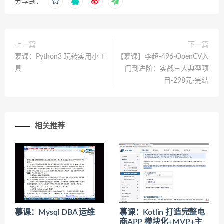
分享到：
上一篇
下一篇
慕课：Python3 玩转实用小工
【慕课】李超-496-OpenCV入
具
门到进阶：实战三大典型项
目-298元-完结
相关推荐
慕课：Mysql DBA 运维
慕课：Kotlin 打造完整电
商APP 模块化+MVP+主