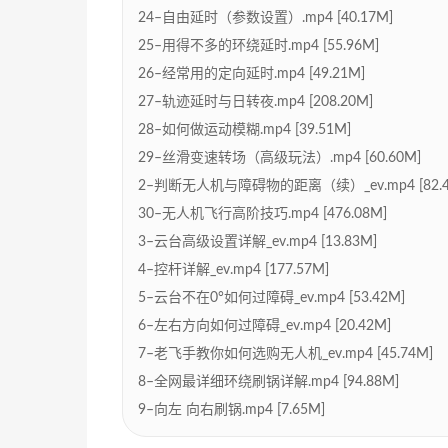
24–自由延时（参数设置）.mp4 [40.17M]
25–用得不多的环绕延时.mp4 [55.96M]
26–经常用的定向延时.mp4 [49.21M]
27–轨迹延时与日转夜.mp4 [208.20M]
28–如何做运动模糊.mp4 [39.51M]
29–丝滑变速转场（高级玩法）.mp4 [60.60M]
2–判断无人机与障碍物的距离（续）_ev.mp4 [82.4
30–无人机飞行高阶技巧.mp4 [476.08M]
3–云台高级设置详解_ev.mp4 [13.83M]
4–控杆详解_ev.mp4 [177.57M]
5–云台不在0°如何过障碍_ev.mp4 [53.42M]
6–左右方向如何过障碍_ev.mp4 [20.42M]
7–老飞手教你如何选购无人机_ev.mp4 [45.74M]
8–全网最详细环绕刷锅详解.mp4 [94.88M]
9–向左 向右刷锅.mp4 [7.65M]