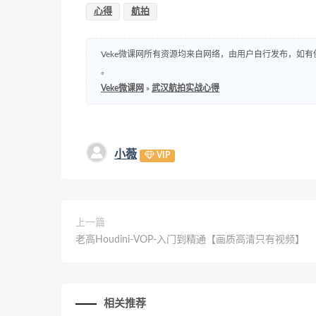
心得
航拍
Veke微课网所有资源均来自网络，由用户自行发布，如有
。
Veke微课网
»
武汉航拍实战心得
小薇
VIP
上一篇
老高Houdini-VOP-入门到精通【画质高清只有视频】
相关推荐