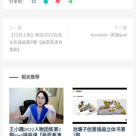
分享到：
上一篇
下一篇
【12月上新】熙往2022古风
kunatata—商插ipad
水彩插画第9期【画质高清有
笔刷】
相关推荐
王小翘2022人物团练第2
池塘子创意插画立体书第
期ipad插画课【画质高清
2期