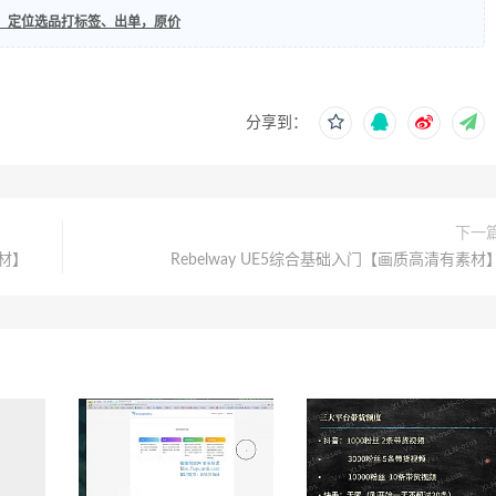
，定位选品打标签、出单，原价
分享到：
下一
素材】
Rebelway UE5综合基础入门【画质高清有素材