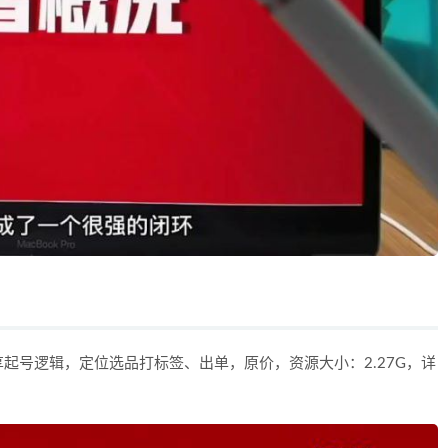
起号逻辑，定位选品打标签、出单，原价，资源大小：2.27G，详