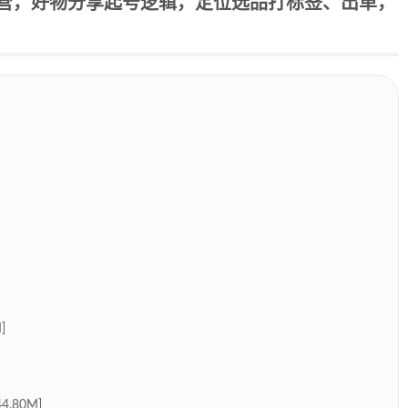
营，好物分享起号逻辑，定位选品打标签、出单，
]
.80M]