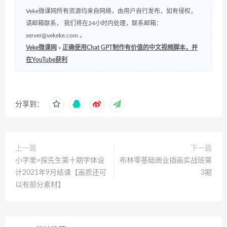
Veke微课网所有资源均来自网络，由用户自行发布，如有侵权，
请邮箱联系， 我们将在24小时内处理，联系邮箱：
server@vekeke.com
。
Veke微课网
»
正确使用Chat GPT制作有价值的中文视频脚本，并
在YouTube获利
分享到：
上一篇
下一篇
小字里×探先生第十期字体设
布林零基础商业插画实战班第
计2021年9月结课【画质还可
3期
以有部分素材】