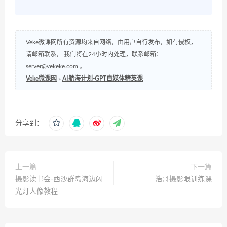
Veke微课网所有资源均来自网络，由用户自行发布，如有侵权，
请邮箱联系， 我们将在24小时内处理，联系邮箱：
server@vekeke.com
。
Veke微课网
»
AI航海计划-GPT自媒体精英课
分享到：
上一篇
下一篇
摄影读书会-西沙群岛海边闪
浩哥摄影眼训练课
光灯人像教程