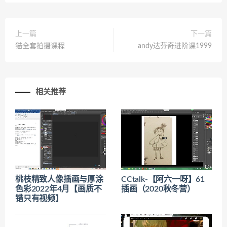
上一篇
下一篇
猫全套拍摄课程
andy达芬奇进阶课1999
相关推荐
桃枝精致人像插画与厚涂
CCtalk-【阿六一呀】61
色彩2022年4月【画质不
插画（2020秋冬营）
错只有视频】