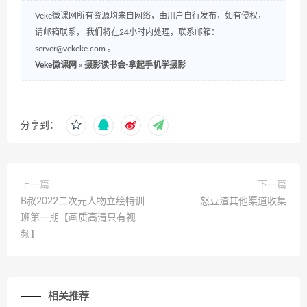
Veke微课网所有资源均来自网络，由用户自行发布，如有侵权，
请邮箱联系， 我们将在24小时内处理，联系邮箱：
server@vekeke.com
。
Veke微课网
»
摄影读书会-拿起手机学摄影
分享到：
上一篇
下一篇
B叔2022二次元人物立绘特训
怒豆渣其他渠道收集
班第一期【画质高清只有视
频】
相关推荐