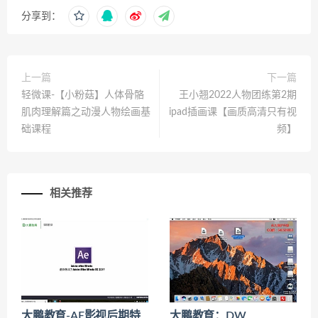
分享到：
上一篇
下一篇
轻微课-【小粉菇】人体骨骼
王小翘2022人物团练第2期
肌肉理解篇之动漫人物绘画基
ipad插画课【画质高清只有视
础课程
频】
相关推荐
大鹏教育-AE影视后期特
大鹏教育：DW