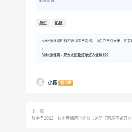
最近更新
单灯
热靴
Veke微课网所有资源均来自网络，由用户自行发布，如有
。
Veke微课网
»
宋大大热靴灯单灯人像课199
小薇
VIP
上一篇
鲸字号2022一粒小黄插画全能核心进阶【画质不错只