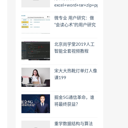
excel+word+rar+zip+ppt
微专业 用户研究：做
“会读心术”的用户研究
北京尚学堂2019人工
智能全套视频教程
宋大大热靴灯单灯人像
课199
掘金5G通信革命，谁
将最终获益？
重学数据结构与算法