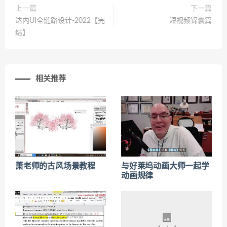
上一篇
下一篇
达内UI全链路设计-2022【完
短视频锦囊篇
结】
相关推荐
萧老师的古风场景教程
与好莱坞动画大师一起学
动画规律