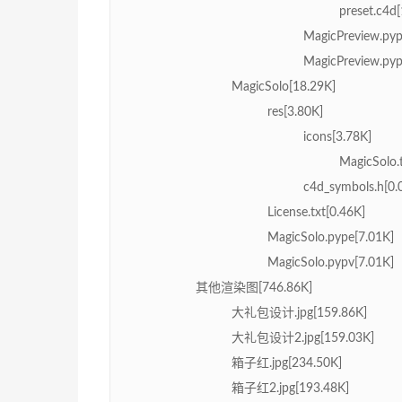
preset.c4d
MagicPreview.pyp
MagicPreview.pyp
MagicSolo[18.29K]
res[3.80K]
icons[3.78K]
MagicSolo.t
c4d_symbols.h[0.
License.txt[0.46K]
MagicSolo.pype[7.01K]
MagicSolo.pypv[7.01K]
其他渲染图[746.86K]
大礼包设计.jpg[159.86K]
大礼包设计2.jpg[159.03K]
箱子红.jpg[234.50K]
箱子红2.jpg[193.48K]