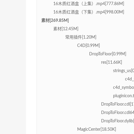
16木质红酒盒（上集）.mp4[777.86M]
16木质红酒盒（下集）.mp4[998.00M]
素材[269.85M]
素材[12.45M]
常用插件[1.20M]
C4D[0.99M]
DropToFloor[0.99M]
res[11.66K]
strings_us[
c4d_s
c4d_symbol
pluginicon.
DropToFloor.cdl[
DropToFloor.cdl6
DropToFloor.dylib
MagicCenter[18.50K]