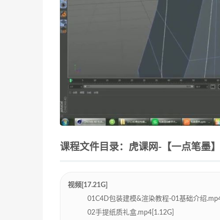
课程文件目录：虎课网-【一点笔墨】C4
视频[17.21G]
01C4D包装建模&渲染教程-01基础介绍.mp4[1
02手提纸质礼盒.mp4[1.12G]