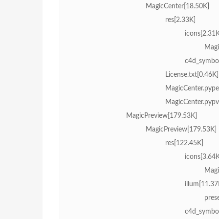
MagicCenter[18.50K]
res[2.33K]
icons[2.31K
Magi
c4d_symbol
License.txt[0.46K]
MagicCenter.pype
MagicCenter.pypv
MagicPreview[179.53K]
MagicPreview[179.53K]
res[122.45K]
icons[3.64K
Magi
illum[11.37
pres
c4d_symbol