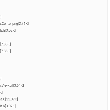
]
cCenter.png[2.31K]
s.h[0.02K]
[7.85K]
[7.85K]
]
cView.tif[3.64K]
K]
et.gi[11.37K]
s.h[0.02K]