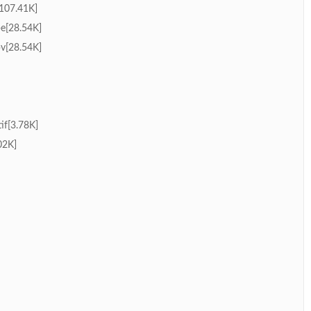
[107.41K]
e[28.54K]
v[28.54K]
if[3.78K]
02K]