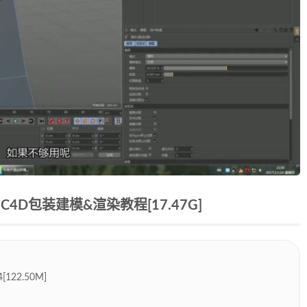
D包装建模&渲染教程[17.47G]
22.50M]