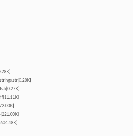
0.28K]
trings.str[0.28K]
s.h[0.27K]
tif[11.11K]
172.00K]
4[221.00K]
[604.48K]