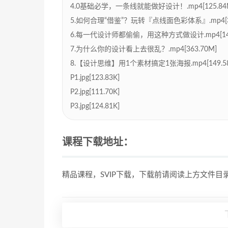
4.0基础必学，一条线就能做好设计！.mp4[125.84
5.如何合理“借鉴”？玩转『点线面色彩体系』.mp4[30
6.每一代设计师都偷偷，用这种方式做设计.mp4[144
7.为什么你的设计看上去很乱？.mp4[363.70M]
8.【设计思维】用1个素材搞定1张海报.mp4[149.5
P1.jpg[123.83K]
P2.jpg[111.70K]
P3.jpg[124.81K]
课程下载地址：
精品课程，SVIP下载，下载前请阅读上方文件