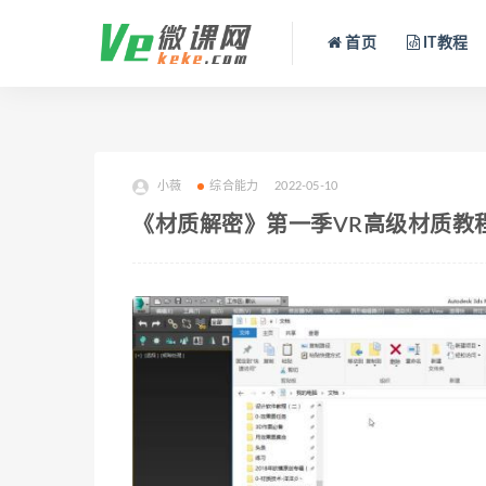
首页
IT教程
小薇
综合能力
2022-05-10
《材质解密》第一季VR高级材质教