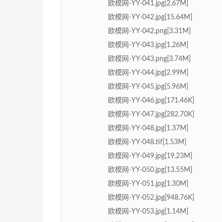
欧模网-YY-041.jpg[2.67M]
欧模网-YY-042.jpg[15.64M]
欧模网-YY-042.png[3.31M]
欧模网-YY-043.jpg[1.26M]
欧模网-YY-043.png[3.74M]
欧模网-YY-044.jpg[2.99M]
欧模网-YY-045.jpg[5.96M]
欧模网-YY-046.jpg[171.46K]
欧模网-YY-047.jpg[282.70K]
欧模网-YY-048.jpg[1.37M]
欧模网-YY-048.tif[1.53M]
欧模网-YY-049.jpg[19.23M]
欧模网-YY-050.jpg[13.55M]
欧模网-YY-051.jpg[1.30M]
欧模网-YY-052.jpg[948.76K]
欧模网-YY-053.jpg[1.14M]