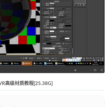
级材质教程[25.38G]