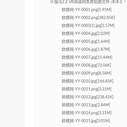
0-伽马2.2-VR高级材质库贴图文件-洋洋彡丶[2
欧模网-YY-0001.png[5.95M]
欧模网-YY-0002.png[382.85K]
欧模网-YY-0003(1).jpg[1.57M]
欧模网-YY-0004.jpg[2.02M]
欧模网-YY-0005.jpg[1.64M]
欧模网-YY-0006.jpg[1.87M]
欧模网-YY-0007.jpg[15.44M]
欧模网-YY-0008.jpg[72.06K]
欧模网-YY-0009.png[8.58M]
欧模网-YY-0010.jpg[166.85K]
欧模网-YY-0011.png[3.31M]
欧模网-YY-0012.jpg[238.41K]
欧模网-YY-0013.jpg[2.84M]
欧模网-YY-0014.png[3.31M]
欧模网-YY-0015.jpg[3.05M]