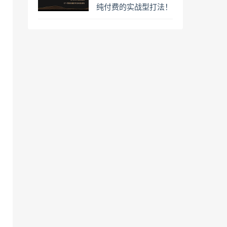
纯付费的实战型打法！