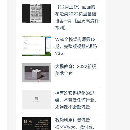
【12月上新】画画的
花噎菜2022造型基础
班第一期【画质高清有
笔刷】
Web全栈架构师第12
期，完整版视频+源码
93G
大鹏教育：2022新版
美术全套
拥有这套系统化的思
维，不管做任何行业，
永远都不会缺流量
教你利用付费流量
·GMV放大，微付费、