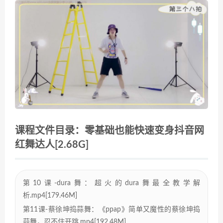
课程文件目录：零基础也能快速变身抖音网
红舞达人[2.68G]
第10课-dura舞：超火的dura舞最全教学解
析.mp4[179.46M]
第11课-蔡徐坤捣蒜舞：《ppap》简单又魔性的蔡徐坤捣
蒜舞，忍不住开跳.mp4[192.48M]