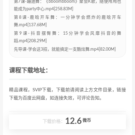
第7课-蹦迪舞：《bboombboom》聚会K歌，随便甩甩也
能成为party中心.mp4[258.83M]
第8课-鹿晗开车舞：一分钟学会燃炸的鹿晗开车
舞.mp4[137.68M]
第9课-抖音摆臀舞：15分钟学会风靡抖音的舞
蹈.mp4[208.29M]
先导课-学会这3招，就能搞定一支酷炫舞.mp4[82.00M]
课程下载地址：
精品课程，SVIP下载，下载前请阅读上方文件目录，链接
下载为百度云网盘，如连接失效，可评论告知。
12.6
微币
下载价格：