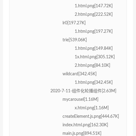
1.html.png[147.72K]
2.html.png[222.52K]
lr0[197.27K]
1.html.png[197.27K]
trie[539.06K]
1.html.png[149.84K]
1x.html.png[305.12K]
2.html.png[84.10K]
wildcard[342.45K]
1.html.png[342.45K]
2020-7-11-组件化轮播组件[2.63M]
mycarousel[1.16M]
x.html.png[1.16M]
createElement.js.png[444.67K]
index.html.png[162.30K]
main.js.png[894.51K]