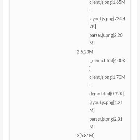
client.js.png[1.65M
]
layout.js.png[734.4
7K]
parser.js.png[2.20
M]
2[5.23M]
._demo.html[4.00K
]
client.js.png[1.70M
]
demo.html[0.32K]
layout.js.png[1.21
M]
parser.js.png[2.31
M]
3[5.81M]