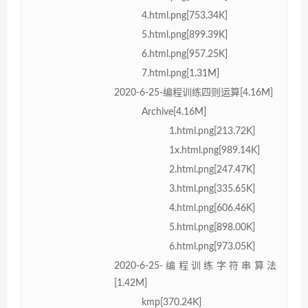
4.html.png[753.34K]
5.html.png[899.39K]
6.html.png[957.25K]
7.html.png[1.31M]
2020-6-25-编程训练四则运算[4.16M]
Archive[4.16M]
1.html.png[213.72K]
1x.html.png[989.14K]
2.html.png[247.47K]
3.html.png[335.65K]
4.html.png[606.46K]
5.html.png[898.00K]
6.html.png[973.05K]
2020-6-25-编程训练字符串算法
[1.42M]
kmp[370.24K]