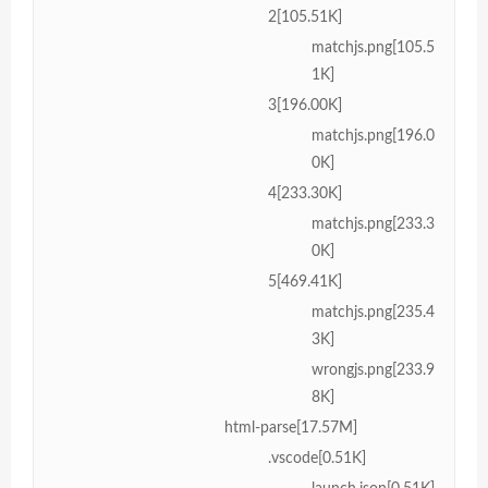
2[105.51K]
matchjs.png[105.5
1K]
3[196.00K]
matchjs.png[196.0
0K]
4[233.30K]
matchjs.png[233.3
0K]
5[469.41K]
matchjs.png[235.4
3K]
wrongjs.png[233.9
8K]
html-parse[17.57M]
.vscode[0.51K]