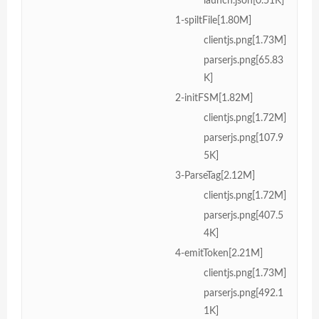
launch.json[0.51K]
1-spiltFile[1.80M]
clientjs.png[1.73M]
parserjs.png[65.83
K]
2-initFSM[1.82M]
clientjs.png[1.72M]
parserjs.png[107.9
5K]
3-ParseTag[2.12M]
clientjs.png[1.72M]
parserjs.png[407.5
4K]
4-emitToken[2.21M]
clientjs.png[1.73M]
parserjs.png[492.1
1K]