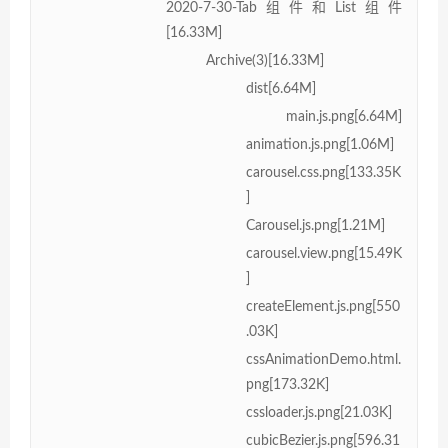
2020-7-30-Tab组件和List组件
[16.33M]
Archive(3)[16.33M]
dist[6.64M]
main.js.png[6.64M]
animation.js.png[1.06M]
carousel.css.png[133.35K
]
Carousel.js.png[1.21M]
carousel.view.png[15.49K
]
createElement.js.png[550
.03K]
cssAnimationDemo.html.
png[173.32K]
cssloader.js.png[21.03K]
cubicBezier.js.png[596.31