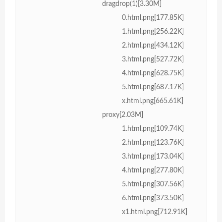
dragdrop(1)[3.30M]
0.html.png[177.85K]
1.html.png[256.22K]
2.html.png[434.12K]
3.html.png[527.72K]
4.html.png[628.75K]
5.html.png[687.17K]
x.html.png[665.61K]
proxy[2.03M]
1.html.png[109.74K]
2.html.png[123.76K]
3.html.png[173.04K]
4.html.png[277.80K]
5.html.png[307.56K]
6.html.png[373.50K]
x1.html.png[712.91K]