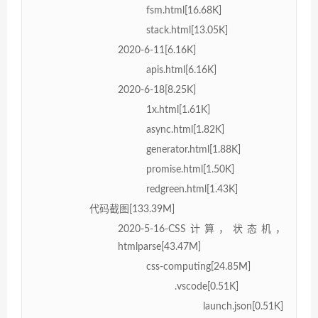
fsm.html[16.68K]
stack.html[13.05K]
2020-6-11[6.16K]
apis.html[6.16K]
2020-6-18[8.25K]
1x.html[1.61K]
async.html[1.82K]
generator.html[1.88K]
promise.html[1.50K]
redgreen.html[1.43K]
代码截图[133.39M]
2020-5-16-CSS计算，状态机，
htmlparse[43.47M]
css-computing[24.85M]
.vscode[0.51K]
launch.json[0.51K]