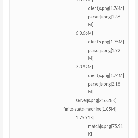
5[3.62M]
clientjs.png[1.76M]
parserjs.png[1.86
M]
6[3.66M]
clientjs.png[1.75M]
parserjs.png[1.92
M]
7[3.92M]
clientjs.png[1.74M]
parserjs.png[2.18
M]
serverjs.png[216.28K]
finite-state-machine[1.05M]
1[75.91K]
matchjs.png[75.91
K]