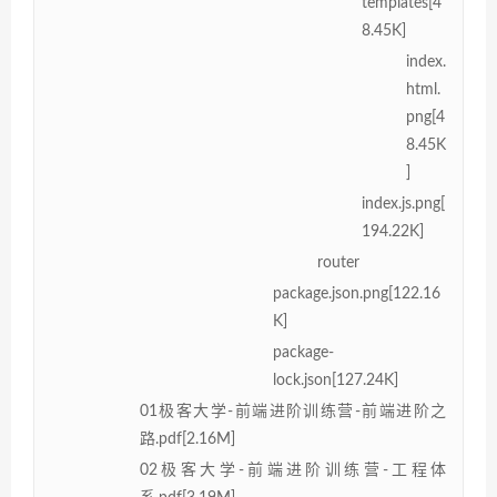
templates[4
8.45K]
index.
html.
png[4
8.45K
]
index.js.png[
194.22K]
router
package.json.png[122.16
K]
package-
lock.json[127.24K]
01极客大学-前端进阶训练营-前端进阶之
路.pdf[2.16M]
02极客大学-前端进阶训练营-工程体