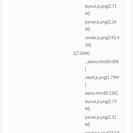
layout.js.png[2.71
M]
parser.js.png[2.26
M]
render.js.png[192.4
1K]
2[7.04M]
._demo.html[4.00K
]
client.js.png[1.79M
]
demo.html[0.13K]
layout.js.png[2.73
M]
parser.js.png[2.31
M]