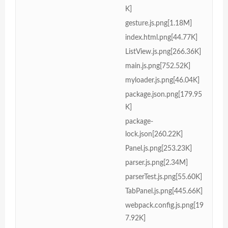
K]
gesture.js.png[1.18M]
index.html.png[44.77K]
ListView.js.png[266.36K]
main.js.png[752.52K]
myloader.js.png[46.04K]
package.json.png[179.95
K]
package-
lock.json[260.22K]
Panel.js.png[253.23K]
parser.js.png[2.34M]
parserTest.js.png[55.60K]
TabPanel.js.png[445.66K]
webpack.config.js.png[19
7.92K]