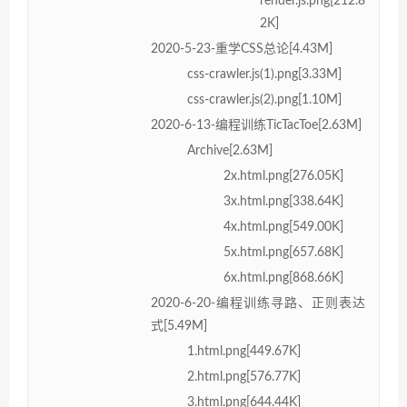
render.js.png[212.8
2K]
2020-5-23-重学CSS总论[4.43M]
css-crawler.js(1).png[3.33M]
css-crawler.js(2).png[1.10M]
2020-6-13-编程训练TicTacToe[2.63M]
Archive[2.63M]
2x.html.png[276.05K]
3x.html.png[338.64K]
4x.html.png[549.00K]
5x.html.png[657.68K]
6x.html.png[868.66K]
2020-6-20-编程训练寻路、正则表达
式[5.49M]
1.html.png[449.67K]
2.html.png[576.77K]
3.html.png[644.44K]