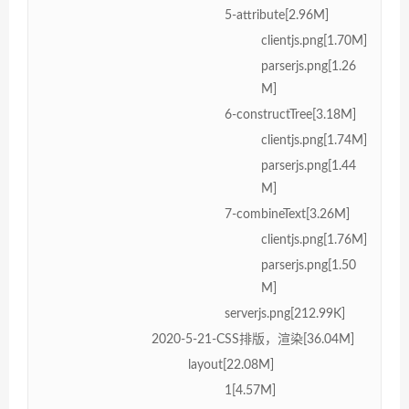
5-attribute[2.96M]
clientjs.png[1.70M]
parserjs.png[1.26
M]
6-constructTree[3.18M]
clientjs.png[1.74M]
parserjs.png[1.44
M]
7-combineText[3.26M]
clientjs.png[1.76M]
parserjs.png[1.50
M]
serverjs.png[212.99K]
2020-5-21-CSS排版，渲染[36.04M]
layout[22.08M]
1[4.57M]