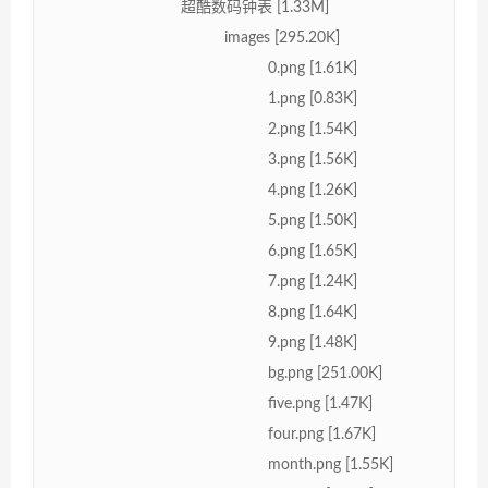
超酷数码钟表 [1.33M]
images [295.20K]
0.png [1.61K]
1.png [0.83K]
2.png [1.54K]
3.png [1.56K]
4.png [1.26K]
5.png [1.50K]
6.png [1.65K]
7.png [1.24K]
8.png [1.64K]
9.png [1.48K]
bg.png [251.00K]
five.png [1.47K]
four.png [1.67K]
month.png [1.55K]