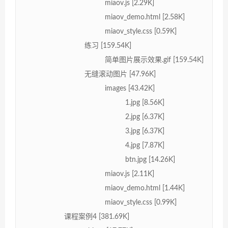
miaov.js [2.29K]
miaov_demo.html [2.58K]
miaov_style.css [0.59K]
练习 [159.54K]
简单图片展示效果.gif [159.54K]
无缝滚动图片 [47.96K]
images [43.42K]
1.jpg [8.56K]
2.jpg [6.37K]
3.jpg [6.37K]
4.jpg [7.87K]
btn.jpg [14.26K]
miaov.js [2.11K]
miaov_demo.html [1.44K]
miaov_style.css [0.99K]
课程案例4 [381.69K]