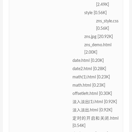
[2.49K]
style [0.56K]
zns_style.css
[0.56K]
zns.jpg [20.92K]
zns_demo.html
[2.00K]
date.html [0.20K]
date2.html [0.28K]
math(1).html [0.23K]
math.html [0.23K]
offsetleft.html [0.30K]
淡入淡出(1).html [0.92K]
淡入淡出.html [0.92K]
定时的开启和关闭.html
[0.54K]