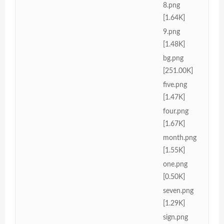
8.png
[1.64K]
9.png
[1.48K]
bg.png
[251.00K]
five.png
[1.47K]
four.png
[1.67K]
month.png
[1.55K]
one.png
[0.50K]
seven.png
[1.29K]
sign.png