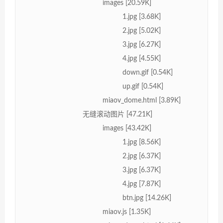
images [20.59K]
1.jpg [3.68K]
2.jpg [5.02K]
3.jpg [6.27K]
4.jpg [4.55K]
down.gif [0.54K]
up.gif [0.54K]
miaov_dome.html [3.89K]
无缝滚动图片 [47.21K]
images [43.42K]
1.jpg [8.56K]
2.jpg [6.37K]
3.jpg [6.37K]
4.jpg [7.87K]
btn.jpg [14.26K]
miaov.js [1.35K]