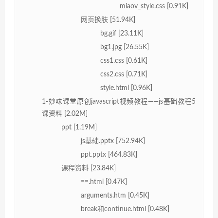
miaov_style.css [0.91K]
网页换肤 [51.94K]
bg.gif [23.11K]
bg1.jpg [26.55K]
css1.css [0.61K]
css2.css [0.71K]
style.html [0.96K]
1-妙味课堂原创javascript视频教程——js基础教程5
课资料 [2.02M]
ppt [1.19M]
js基础.pptx [752.94K]
ppt.pptx [464.83K]
课程资料 [23.84K]
==.html [0.47K]
arguments.htm [0.45K]
break和continue.html [0.48K]