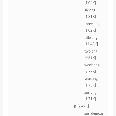
[1.04K]
six.png
[1.81K]
three.png
[1.02K]
title.png
[11.43K]
two.png
[0.89K]
week.png
[3.77K]
year.png
[1.73K]
zns.png
[1.71K]
js [2.49K]
zns_demo.js