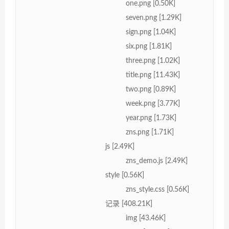
one.png [0.50K]
seven.png [1.29K]
sign.png [1.04K]
six.png [1.81K]
three.png [1.02K]
title.png [11.43K]
two.png [0.89K]
week.png [3.77K]
year.png [1.73K]
zns.png [1.71K]
js [2.49K]
zns_demo.js [2.49K]
style [0.56K]
zns_style.css [0.56K]
记录 [408.21K]
img [43.46K]