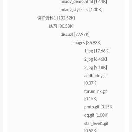
miaov_demo.html [1.44K]
miaov_style.css [1.00K]
课程资料1 [132.52K]
练习 [80.58K]
discuz! [77.97K]
images [36.98K]
1.jpg [17.66K]
2.jpg [6.46K]
3.jpg [9.18K]
addbuddy.gif
[0.07K]
forumlink.gif
[0.15K]
pmto.gif [0.15K]
qq.gif [1.00K]
star_level1.gif
[0.53K]