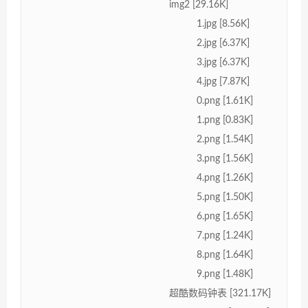
img2 [29.16K]
1.jpg [8.56K]
2.jpg [6.37K]
3.jpg [6.37K]
4.jpg [7.87K]
0.png [1.61K]
1.png [0.83K]
2.png [1.54K]
3.png [1.56K]
4.png [1.26K]
5.png [1.50K]
6.png [1.65K]
7.png [1.24K]
8.png [1.64K]
9.png [1.48K]
超酷数码钟表 [321.17K]