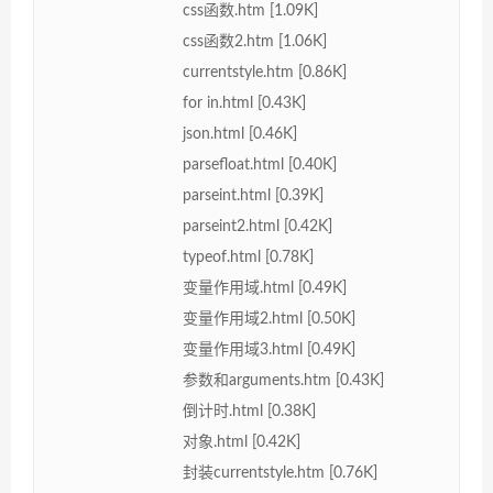
css函数.htm [1.09K]
css函数2.htm [1.06K]
currentstyle.htm [0.86K]
for in.html [0.43K]
json.html [0.46K]
parsefloat.html [0.40K]
parseint.html [0.39K]
parseint2.html [0.42K]
typeof.html [0.78K]
变量作用域.html [0.49K]
变量作用域2.html [0.50K]
变量作用域3.html [0.49K]
参数和arguments.htm [0.43K]
倒计时.html [0.38K]
对象.html [0.42K]
封装currentstyle.htm [0.76K]