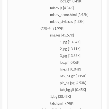
ico1.gif [0.43K]
miaov.js [4.34K]
miaov_demo.html [3.92K]
miaov_style.css [1.53K]
选项卡 [91.99K]
images [45.57K]
1.jpg [13.84K]
2.jpg [13.11K]
3.jpg [13.35K]
ico.gif [0.06K]
line.gif [0.04K]
nav_bg.gif [0.19K]
pic_bg.jpg [4.53K]
tab_bg.gif [0.45K]
1.jpg [38.43K]
tab.html [7.98K]