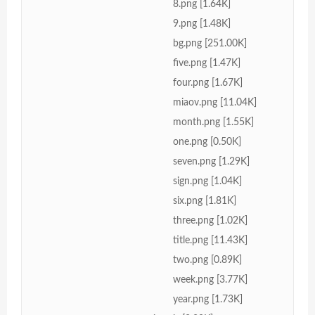
8.png [1.64K]
9.png [1.48K]
bg.png [251.00K]
five.png [1.47K]
four.png [1.67K]
miaov.png [11.04K]
month.png [1.55K]
one.png [0.50K]
seven.png [1.29K]
sign.png [1.04K]
six.png [1.81K]
three.png [1.02K]
title.png [11.43K]
two.png [0.89K]
week.png [3.77K]
year.png [1.73K]