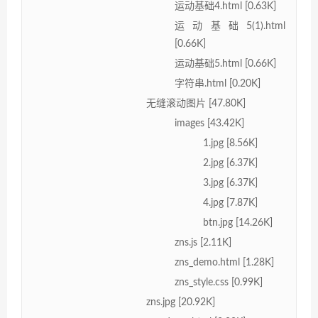
运动基础4.html [0.63K]
运动基础5(1).html
[0.66K]
运动基础5.html [0.66K]
字符串.html [0.20K]
无缝滚动图片 [47.80K]
images [43.42K]
1.jpg [8.56K]
2.jpg [6.37K]
3.jpg [6.37K]
4.jpg [7.87K]
btn.jpg [14.26K]
zns.js [2.11K]
zns_demo.html [1.28K]
zns_style.css [0.99K]
zns.jpg [20.92K]