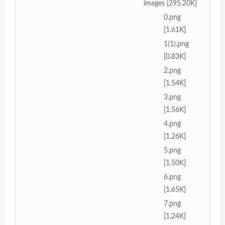
images [295.20K]
0.png
[1.61K]
1(1).png
[0.83K]
2.png
[1.54K]
3.png
[1.56K]
4.png
[1.26K]
5.png
[1.50K]
6.png
[1.65K]
7.png
[1.24K]