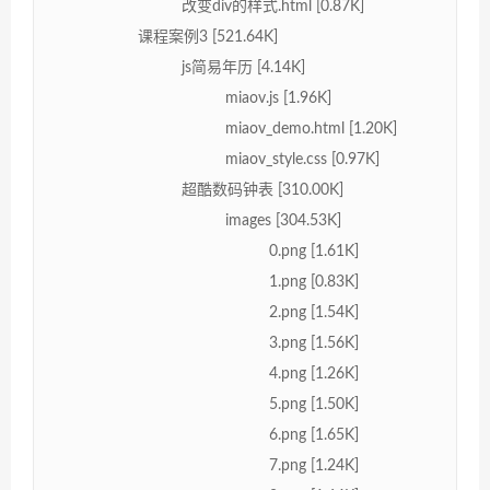
改变div的样式.html [0.87K]
课程案例3 [521.64K]
js简易年历 [4.14K]
miaov.js [1.96K]
miaov_demo.html [1.20K]
miaov_style.css [0.97K]
超酷数码钟表 [310.00K]
images [304.53K]
0.png [1.61K]
1.png [0.83K]
2.png [1.54K]
3.png [1.56K]
4.png [1.26K]
5.png [1.50K]
6.png [1.65K]
7.png [1.24K]