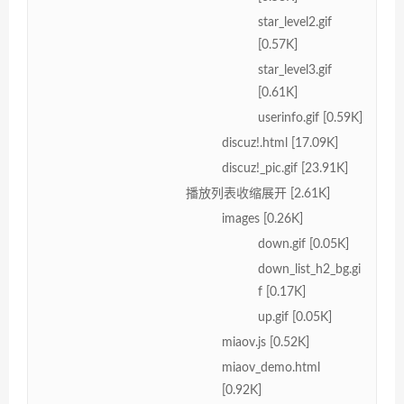
star_level2.gif
[0.57K]
star_level3.gif
[0.61K]
userinfo.gif [0.59K]
discuz!.html [17.09K]
discuz!_pic.gif [23.91K]
播放列表收缩展开 [2.61K]
images [0.26K]
down.gif [0.05K]
down_list_h2_bg.gi
f [0.17K]
up.gif [0.05K]
miaov.js [0.52K]
miaov_demo.html
[0.92K]