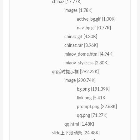
chinaz [17.77K]
images [1.78K]
active_bg.gif [1.00K]
nav_bg.gif [0.77K]
chinaz.gif [4.30K]
chinaz.rar [3.96K]
miaov_dome.html [4.94K]
miaov_style.css [2.80K]
qq延时提示框 [292.22K]
image [290.74K]
bg.png [191.39K]
link.png [5.41K]
prompt.png [22.68K]
qq.png [71.27K]
qq.html [1.48K]
slide上下滚动条 [24.48K]