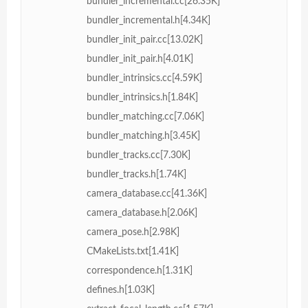
bundler_incremental.cc[26.35K]
bundler_incremental.h[4.34K]
bundler_init_pair.cc[13.02K]
bundler_init_pair.h[4.01K]
bundler_intrinsics.cc[4.59K]
bundler_intrinsics.h[1.84K]
bundler_matching.cc[7.06K]
bundler_matching.h[3.45K]
bundler_tracks.cc[7.30K]
bundler_tracks.h[1.74K]
camera_database.cc[41.36K]
camera_database.h[2.06K]
camera_pose.h[2.98K]
CMakeLists.txt[1.41K]
correspondence.h[1.31K]
defines.h[1.03K]