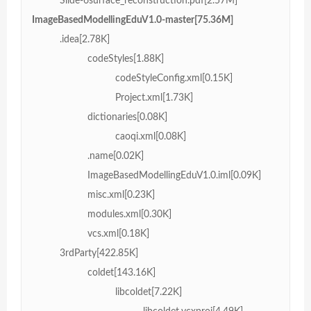
Slide-6surface_reconstruction.pdf[2.57M]
ImageBasedModellingEduV1.0-master[75.36M]
.idea[2.78K]
codeStyles[1.88K]
codeStyleConfig.xml[0.15K]
Project.xml[1.73K]
dictionaries[0.08K]
caoqi.xml[0.08K]
.name[0.02K]
ImageBasedModellingEduV1.0.iml[0.09K]
misc.xml[0.23K]
modules.xml[0.30K]
vcs.xml[0.18K]
3rdParty[422.85K]
coldet[143.16K]
libcoldet[7.22K]