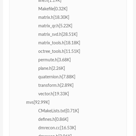
line.h[1.19K]
Makefile[0.32K]
matrix.h[18.30K]
matrix_qr.h[5.22K]
matrix_svd.h[28.51K]
matrix_tools.h[18.18K]
octree_tools.h[11.51K]
permute.h[3.68K]
plane.h[2.26K]
quaternion.h[7.88K]
transform.h[2.89K]
vector.h[19.33K]
mvs[92.99K]
CMakeLists.txt[0.71K]
defines.h[0.86K]
dmrecon.cc[16.53K]