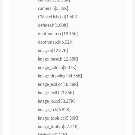
camera.cc[8.56K]
camera.h[5.55K]
CMakeLists.txt[1.60K]
defines.h[1.00K]
depthmap.cc[18.16K]
depthmap.h[6.02K]
image.h[12.57K]
image_base.h[12.88K]
image_color.h[9.07K]
image_drawing.h[4.56K]
image_exif.cc[18.28K]
image_exif.h[3.36K]
image_io.cc[33.27K]
image_io.h[6.82K]
image_tools.cc[5.36K]
image_tools.h[57.74K]