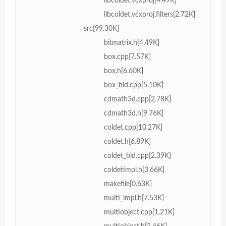
libcoldet.vcxproj[4.49K]
libcoldet.vcxproj.filters[2.72K]
src[99.30K]
bitmatrix.h[4.49K]
box.cpp[7.57K]
box.h[6.60K]
box_bld.cpp[5.10K]
cdmath3d.cpp[2.78K]
cdmath3d.h[9.76K]
coldet.cpp[10.27K]
coldet.h[6.89K]
coldet_bld.cpp[2.39K]
coldetimpl.h[3.66K]
makefile[0.63K]
multi_impl.h[7.53K]
multiobject.cpp[1.21K]