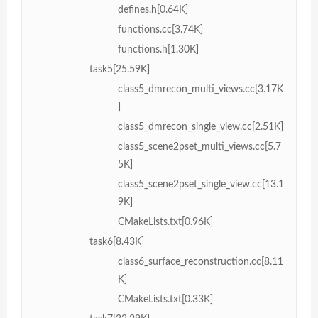
defines.h[0.64K]
functions.cc[3.74K]
functions.h[1.30K]
task5[25.59K]
class5_dmrecon_multi_views.cc[3.17K
]
class5_dmrecon_single_view.cc[2.51K]
class5_scene2pset_multi_views.cc[5.7
5K]
class5_scene2pset_single_view.cc[13.1
9K]
CMakeLists.txt[0.96K]
task6[8.43K]
class6_surface_reconstruction.cc[8.11
K]
CMakeLists.txt[0.33K]