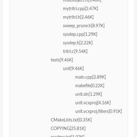
multiobject.h[3.46K]
mytritri.cpp[2.47K]
mytritri.h[2.46K]
sweep_prune.h[8.97K]
sysdep.cpp[1.29K]
sysdep.h[2.22K]
tritri.c[9.54K]
tests[9.46K]
unit[9.46K]
main.cpp[2.89K]
makefile[0.22K]
unit.sln[1.29K]
unit.vcxproj[4.16K]
unit.vcxproj.filters[0.91K]
CMakeLists.txt[0.35K]
COPYING[25.81K]