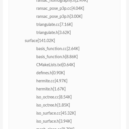
ransac_homography.h[2.49K]
ransac_pose_p3p.cc[4.04K]
ransac_pose_p3p.h[3.00K]
triangulate.cc[7.16K]
triangulate.h[3.62K]
surface[141.02K]
basis_function.cc[2.64K]
basis_function.h[8.86K]
CMakeLists.txt[0.64K]
defines.h[0.90K]
hermite.cc[4.97K]
hermite.h[1.67K]
iso_octree.cc[8.54K]
iso_octree.h[1.85K]
iso_surface.cc[45.32K]
iso_surface.h[3.94K]