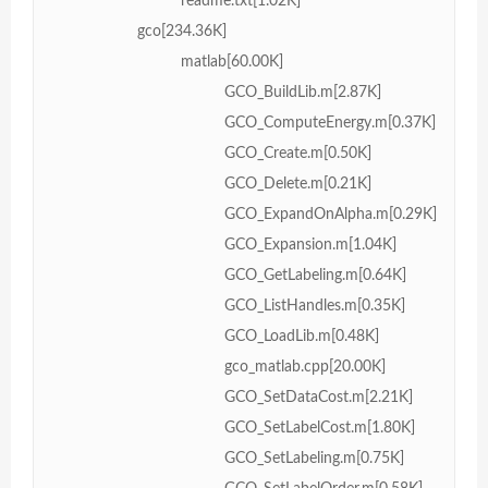
readme.txt[1.02K]
gco[234.36K]
matlab[60.00K]
GCO_BuildLib.m[2.87K]
GCO_ComputeEnergy.m[0.37K]
GCO_Create.m[0.50K]
GCO_Delete.m[0.21K]
GCO_ExpandOnAlpha.m[0.29K]
GCO_Expansion.m[1.04K]
GCO_GetLabeling.m[0.64K]
GCO_ListHandles.m[0.35K]
GCO_LoadLib.m[0.48K]
gco_matlab.cpp[20.00K]
GCO_SetDataCost.m[2.21K]
GCO_SetLabelCost.m[1.80K]
GCO_SetLabeling.m[0.75K]