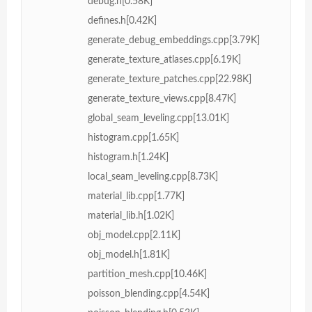
debug.h[0.58K]
defines.h[0.42K]
generate_debug_embeddings.cpp[3.79K]
generate_texture_atlases.cpp[6.19K]
generate_texture_patches.cpp[22.98K]
generate_texture_views.cpp[8.47K]
global_seam_leveling.cpp[13.01K]
histogram.cpp[1.65K]
histogram.h[1.24K]
local_seam_leveling.cpp[8.73K]
material_lib.cpp[1.77K]
material_lib.h[1.02K]
obj_model.cpp[2.11K]
obj_model.h[1.81K]
partition_mesh.cpp[10.46K]
poisson_blending.cpp[4.54K]