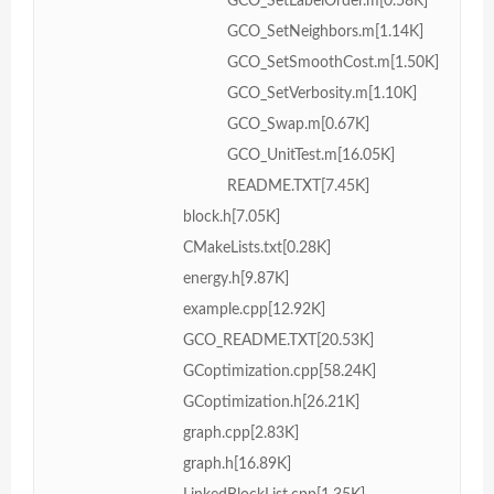
GCO_SetLabelOrder.m[0.58K]
GCO_SetNeighbors.m[1.14K]
GCO_SetSmoothCost.m[1.50K]
GCO_SetVerbosity.m[1.10K]
GCO_Swap.m[0.67K]
GCO_UnitTest.m[16.05K]
README.TXT[7.45K]
block.h[7.05K]
CMakeLists.txt[0.28K]
energy.h[9.87K]
example.cpp[12.92K]
GCO_README.TXT[20.53K]
GCoptimization.cpp[58.24K]
GCoptimization.h[26.21K]
graph.cpp[2.83K]
graph.h[16.89K]