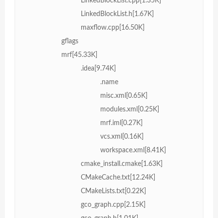
LinkedBlockList.cpp[1.35K]
LinkedBlockList.h[1.67K]
maxflow.cpp[16.50K]
gflags
mrf[45.33K]
.idea[9.74K]
.name
misc.xml[0.65K]
modules.xml[0.25K]
mrf.iml[0.27K]
vcs.xml[0.16K]
workspace.xml[8.41K]
cmake_install.cmake[1.63K]
CMakeCache.txt[12.24K]
CMakeLists.txt[0.22K]
gco_graph.cpp[2.15K]