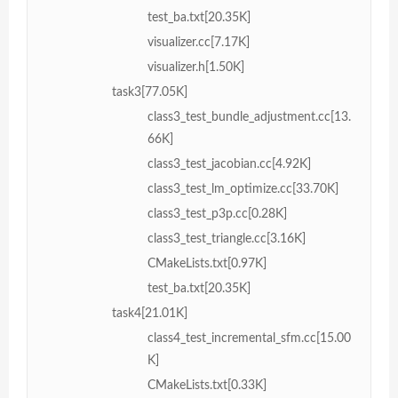
test_ba.txt[20.35K]
visualizer.cc[7.17K]
visualizer.h[1.50K]
task3[77.05K]
class3_test_bundle_adjustment.cc[13.
66K]
class3_test_jacobian.cc[4.92K]
class3_test_lm_optimize.cc[33.70K]
class3_test_p3p.cc[0.28K]
class3_test_triangle.cc[3.16K]
CMakeLists.txt[0.97K]
test_ba.txt[20.35K]
task4[21.01K]
class4_test_incremental_sfm.cc[15.00
K]
CMakeLists.txt[0.33K]