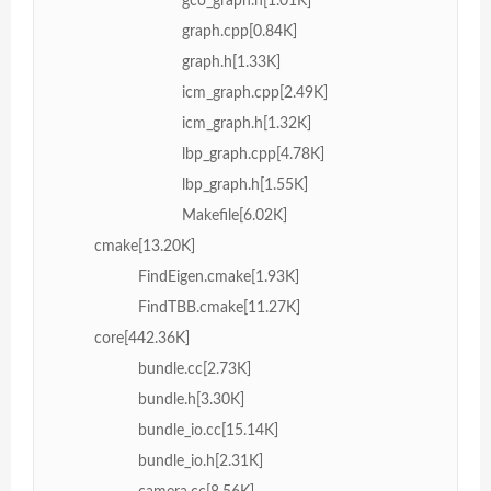
gco_graph.h[1.01K]
graph.cpp[0.84K]
graph.h[1.33K]
icm_graph.cpp[2.49K]
icm_graph.h[1.32K]
lbp_graph.cpp[4.78K]
lbp_graph.h[1.55K]
Makefile[6.02K]
cmake[13.20K]
FindEigen.cmake[1.93K]
FindTBB.cmake[11.27K]
core[442.36K]
bundle.cc[2.73K]
bundle.h[3.30K]
bundle_io.cc[15.14K]
bundle_io.h[2.31K]