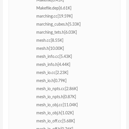
Makefile[0.41K]
Makefile.dep[6.61K]
marching.cc[19.59K]
marching_cubes.h[5.33K]
marching_tets.h[6.03K]
mesh.cc[8.55K]
mesh.h[10.00K]
mesh_info.cc[5.43K]
mesh_info.h[4.44K]
mesh_io.cc[2.23K]
mesh_io.h[0.79K]
mesh_io_npts.cc[2.86K]
mesh_io_npts.h[0.87K]
mesh_io_obj.cc[11.04K]
mesh_io_obj.h[1.02K]
mesh_io_off.cc[5.68K]