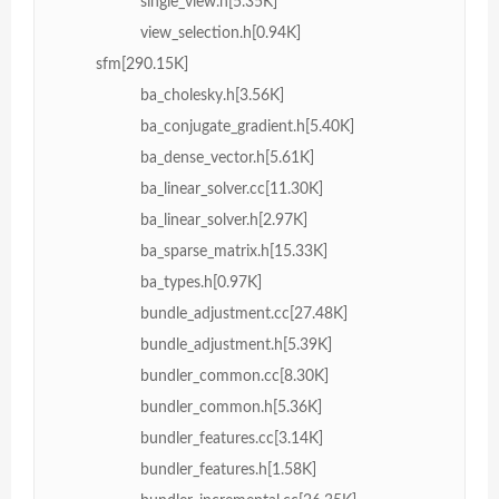
single_view.h[5.35K]
view_selection.h[0.94K]
sfm[290.15K]
ba_cholesky.h[3.56K]
ba_conjugate_gradient.h[5.40K]
ba_dense_vector.h[5.61K]
ba_linear_solver.cc[11.30K]
ba_linear_solver.h[2.97K]
ba_sparse_matrix.h[15.33K]
ba_types.h[0.97K]
bundle_adjustment.cc[27.48K]
bundle_adjustment.h[5.39K]
bundler_common.cc[8.30K]
bundler_common.h[5.36K]
bundler_features.cc[3.14K]
bundler_features.h[1.58K]