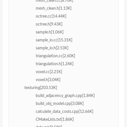
mesh_clean.cc[8.70K]
mesh_clean.h[1.13K]
octree.cc[14.44K]
octree.h[9.43K]
sample.h[1.06K]
sample_io.cc[15.31K]
sample_io.h[2.53K]
triangulation.cc[2.60K]
triangulation.h[1.24K]
voxel.cc[2.21K]
voxel.h[3.04K]
texturing[203.53K]
build_adjacency_graph.cpp[1.84K]
build_obj_model.cpp[3.08K]
calculate_data_costs.cpp[12.66K]
CMakeLists.txt[1.86K]