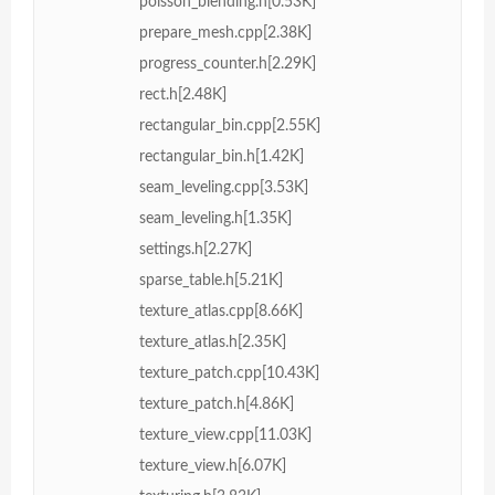
poisson_blending.h[0.53K]
prepare_mesh.cpp[2.38K]
progress_counter.h[2.29K]
rect.h[2.48K]
rectangular_bin.cpp[2.55K]
rectangular_bin.h[1.42K]
seam_leveling.cpp[3.53K]
seam_leveling.h[1.35K]
settings.h[2.27K]
sparse_table.h[5.21K]
texture_atlas.cpp[8.66K]
texture_atlas.h[2.35K]
texture_patch.cpp[10.43K]
texture_patch.h[4.86K]
texture_view.cpp[11.03K]
texture_view.h[6.07K]