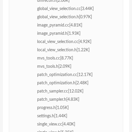
dmrecon.h[2.06K]
global_view_selection.cc[3.44K]
global_view_selection.h[0.97K]
image_pyramid.cc[4.81K]
image_pyramid.h[1.93K]
local_view_selection.cc[4.92K]
local_view_selection.h[1.22K]
mvs_tools.cc[8.77K]
mvs_tools.h[2.09K]
patch_optimization.cc[12.17K]
patch_optimization.h[2.48K]
patch_sampler.cc[12.02K]
patch_sampler.h[4.83K]
progress.h[1.05K]
settings.h[1.44K]
single_view.cc[4.40K]