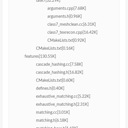
task7[32.29K]
arguments.cpp[7.68K]
arguments.h[0.96K]
class7_meshclean.cc[6.31K]
class7_texrecon.cpp[16.42K]
CMakeLists.txt[0.92K]
CMakeLists.txt[0.16K]
features[130.55K]
cascade_hashing.cc[7.58K]
cascade_hashing.h[16.82K]
CMakeLists.txt[0.60K]
defines.h[0.40K]
exhaustive_matching.cc[5.22K]
exhaustive_matching.h[2.31K]
matching.cc[3.01K]
matching.h[6.18K]