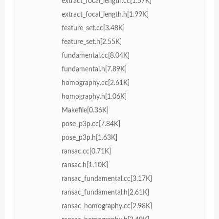
extract_focal_length.cc[1.57K]
extract_focal_length.h[1.99K]
feature_set.cc[3.48K]
feature_set.h[2.55K]
fundamental.cc[8.04K]
fundamental.h[7.89K]
homography.cc[2.61K]
homography.h[1.06K]
Makefile[0.36K]
pose_p3p.cc[7.84K]
pose_p3p.h[1.63K]
ransac.cc[0.71K]
ransac.h[1.10K]
ransac_fundamental.cc[3.17K]
ransac_fundamental.h[2.61K]
ransac_homography.cc[2.98K]