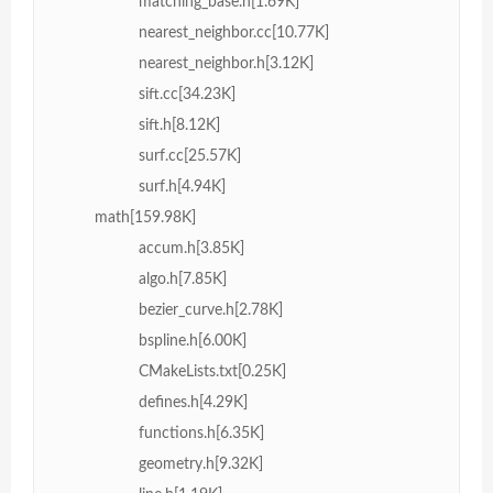
matching_base.h[1.69K]
nearest_neighbor.cc[10.77K]
nearest_neighbor.h[3.12K]
sift.cc[34.23K]
sift.h[8.12K]
surf.cc[25.57K]
surf.h[4.94K]
math[159.98K]
accum.h[3.85K]
algo.h[7.85K]
bezier_curve.h[2.78K]
bspline.h[6.00K]
CMakeLists.txt[0.25K]
defines.h[4.29K]
functions.h[6.35K]
geometry.h[9.32K]