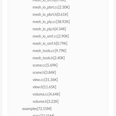
mesh_io_off.h[0.76K]
mesh_io_pbrt.cc[2.30K]
mesh_io_pbrt.h[0.61K]
mesh_io_ply.cc[38.92K]
mesh_io_ply.h[4.34K]
mesh_io_smf.cc[2.90K]
mesh_io_smf.h[0.79K]
mesh_tools.cc[9.79K]
mesh_tools.h[2.40K]
scene.cc[5.69K]
scene.h[3.84K]
view.cc[31.36K]
view.h[11.65K]
volume.cc[4.64K]
volume.h[3.22K]
examples[72.55M]