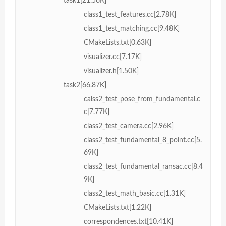
task1[21.56K]
class1_test_features.cc[2.78K]
class1_test_matching.cc[9.48K]
CMakeLists.txt[0.63K]
visualizer.cc[7.17K]
visualizer.h[1.50K]
task2[66.87K]
calss2_test_pose_from_fundamental.c
c[7.77K]
class2_test_camera.cc[2.96K]
class2_test_fundamental_8_point.cc[5.
69K]
class2_test_fundamental_ransac.cc[8.4
9K]
class2_test_math_basic.cc[1.31K]
CMakeLists.txt[1.22K]
correspondences.txt[10.41K]