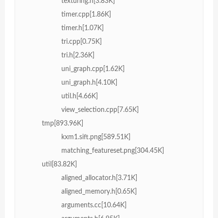
texturing.h[3.83K]
timer.cpp[1.86K]
timer.h[1.07K]
tri.cpp[0.75K]
tri.h[2.36K]
uni_graph.cpp[1.62K]
uni_graph.h[4.10K]
util.h[4.66K]
view_selection.cpp[7.65K]
tmp[893.96K]
kxm1.sift.png[589.51K]
matching_featureset.png[304.45K]
util[83.82K]
aligned_allocator.h[3.71K]
aligned_memory.h[0.65K]
arguments.cc[10.64K]