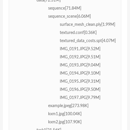
data[72.31M]
sequence[71.84M]
sequence_scene[6.06M]
surface_mesh_clean.ply[1.99M]
textured.conf[0.36K]
textured_data_costs.spt[4.07M]
IMG_0191.JPG[9.52M]
IMG_0192.JPG[9.51M]
IMG_0193.JPG[9.04M]
IMG_0194.JPG[9.10M]
IMG_0195.JPG[9.31M]
IMG_0196.JPG[9.50M]
IMG_0197.JPG[9.79M]
example.jpeg[273.98K]
kxm1.jpg[100.04K]
kxm2.jpg[107.90K]