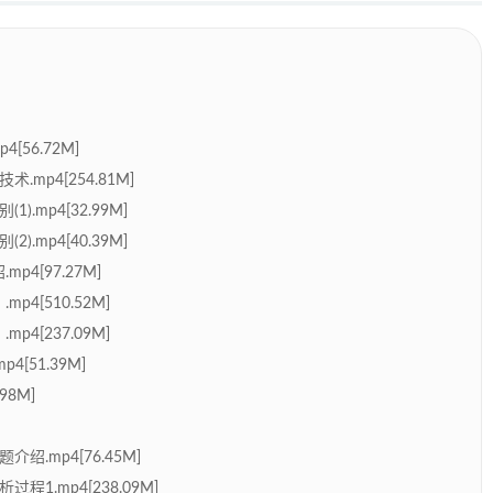
56.72M]
mp4[254.81M]
.mp4[32.99M]
.mp4[40.39M]
mp4[97.27M]
4[510.52M]
4[237.09M]
[51.39M]
98M]
绍.mp4[76.45M]
程1.mp4[238.09M]