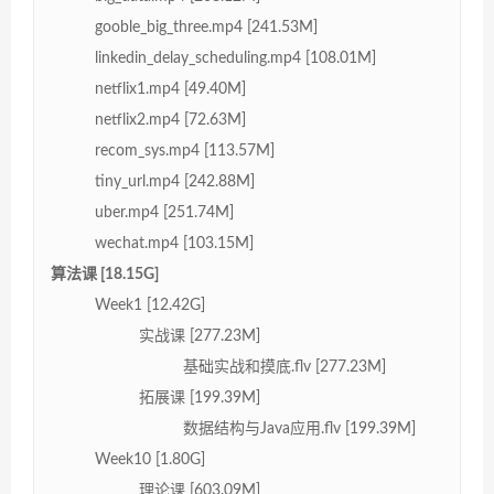
gooble_big_three.mp4 [241.53M]
linkedin_delay_scheduling.mp4 [108.01M]
netflix1.mp4 [49.40M]
netflix2.mp4 [72.63M]
recom_sys.mp4 [113.57M]
tiny_url.mp4 [242.88M]
uber.mp4 [251.74M]
wechat.mp4 [103.15M]
算法课 [18.15G]
Week1 [12.42G]
实战课 [277.23M]
基础实战和摸底.flv [277.23M]
拓展课 [199.39M]
数据结构与Java应用.flv [199.39M]
Week10 [1.80G]
理论课 [603.09M]