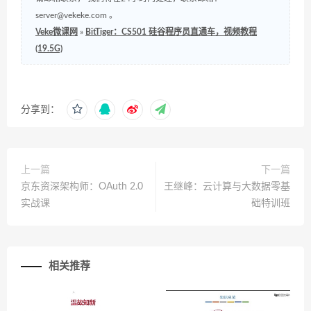
server@vekeke.com
。
Veke微课网
»
BitTiger：CS501 硅谷程序员直通车，视频教程
(19.5G)
分享到：
上一篇
下一篇
京东资深架构师：OAuth 2.0
王继峰：云计算与大数据零基
实战课
础特训班
相关推荐