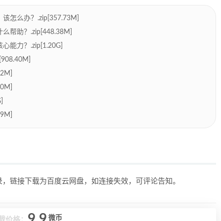
？.zip[357.73M]
.zip[448.38M]
？.zip[1.20G]
8.40M]
2M]
0M]
]
9M]
目录，链接下载为百度云网盘，如连接失效，可评论告知。
9.9
微币
载价格：