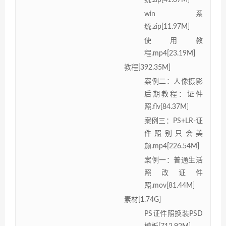
win系
统.zip[11.97M]
使用教
程.mp4[23.19M]
教程[392.35M]
案例二：人像摄影
后期教程：证件
照.flv[84.37M]
案例三：PS+LR-证
件照别只会美
颜.mp4[226.54M]
案例一：普通生活
照改证件
照.mov[81.44M]
素材[1.74G]
PS证件照换装PSD