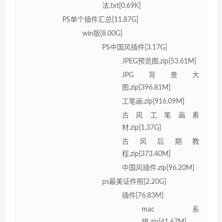
法.txt[0.69K]
PS单个插件汇总[11.87G]
win版[8.00G]
PS中国风插件[3.17G]
JPEG预览图.zip[53.61M]
JPG背景大
图.zip[396.81M]
工笔画.zip[916.09M]
古风工笔画素
材.zip[1.37G]
古风后期教
程.zip[373.40M]
中国风插件.zip[96.20M]
ps最美证件照[2.20G]
插件[76.83M]
mac系
统.zip[41.67M]