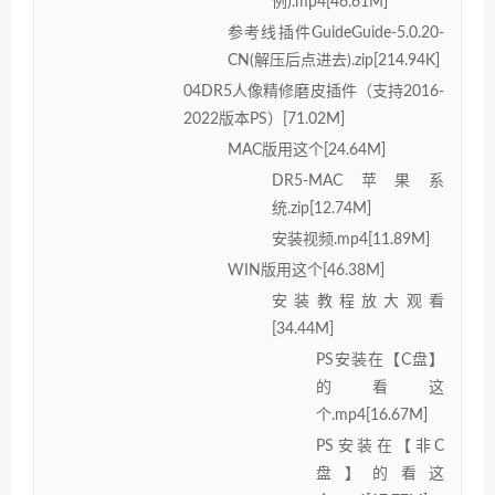
例).mp4[46.61M]
参考线插件GuideGuide-5.0.20-
CN(解压后点进去).zip[214.94K]
04DR5人像精修磨皮插件（支持2016-
2022版本PS）[71.02M]
MAC版用这个[24.64M]
DR5-MAC苹果系
统.zip[12.74M]
安装视频.mp4[11.89M]
WIN版用这个[46.38M]
安装教程放大观看
[34.44M]
PS安装在【C盘】
的看这
个.mp4[16.67M]
PS安装在【非C
盘】的看这