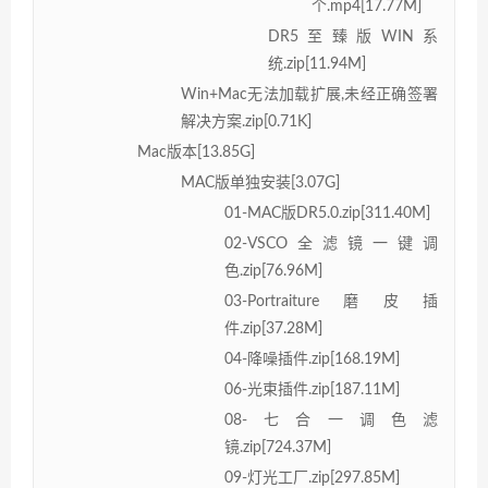
个.mp4[17.77M]
DR5至臻版WIN系
统.zip[11.94M]
Win+Mac无法加载扩展,未经正确签署
解决方案.zip[0.71K]
Mac版本[13.85G]
MAC版单独安装[3.07G]
01-MAC版DR5.0.zip[311.40M]
02-VSCO全滤镜一键调
色.zip[76.96M]
03-Portraiture磨皮插
件.zip[37.28M]
04-降噪插件.zip[168.19M]
06-光束插件.zip[187.11M]
08-七合一调色滤
镜.zip[724.37M]
09-灯光工厂.zip[297.85M]