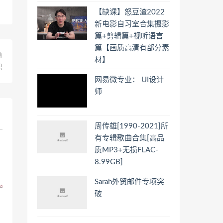
【缺课】怒豆渣2022
新电影自习室合集摄影
篇+剪辑篇+视听语言
篇【画质高清有部分素
篇
材】
识
网易微专业： UI设计
师
周传雄[1990-2021]所
有专辑歌曲合集[高品
质MP3+无损FLAC-
8.99GB]
Sarah外贸邮件专项突
破