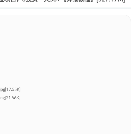
g[17.55K]
g[21.56K]