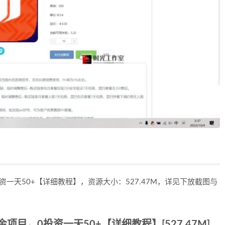
一天50+【详细教程】，资源大小：527.47M，详见下放截图与
目，0投资一天50+【详细教程】[527.47M]