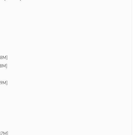
8M]
98M]
9M]
7M]