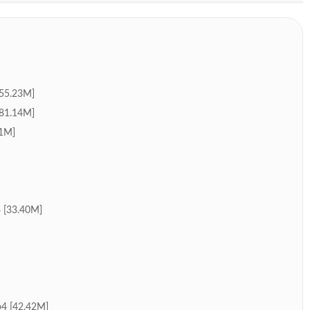
.23M]
.14M]
1M]
33.40M]
42.42M]