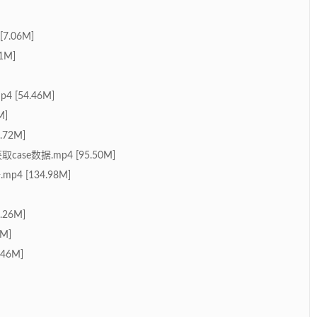
.06M]
1M]
[54.46M]
M]
72M]
ase数据.mp4 [95.50M]
 [134.98M]
26M]
M]
46M]