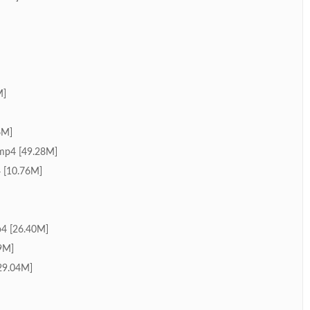
M]
6M]
p4 [49.28M]
10.76M]
26.40M]
9M]
9.04M]