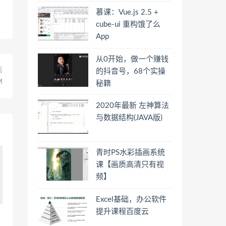
慕课：Vue.js 2.5 +
cube-ui 重构饿了么
App
从0开始，做一个赚钱
篇
的抖音号，68个实操
M
秘籍
2020年最新 左神算法
与数据结构(JAVA版)
青时PS水彩插画系统
课【画质高清只有视
频】
Excel基础，办公软件
提升课程百度云