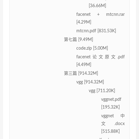
[36.66M]
facenet + mtcnn.rar
[4.29M]
mtcnn.pdf [831.53K]
第七篇 [9.49M]
code.zip [5.00M]
facenet论文原文.pdf
[4.49M]
第三篇 [914.32M]
vgg [914.32M]
vgg [711.20K]
vggnet.pdf
[195.32K]
vggnet中
文.docx
[515.88K]