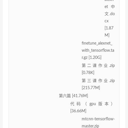
et中
文.do
cx
[1.87
M]
finetune_alexnet_
with_tensorflow.ta
r.gz [1.20G]
第二课作业.zip
[0.78K]
第三课作业.zip
[215.77M]
第六篇 [41.76M]
代码（gpu版本）
[36.66M]
mtcnn-tensorflow-
master.zip