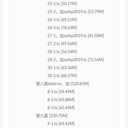
25-1.ts [50.17M]
25-2，加zszhp2019.ts [53.79M]
26-1.ts [69.21M]
26-2.ts [78.63M]
27-1，加zszhp2019.ts [41.50M]
27-2.ts [49.56M]
28-1.ts [56.54M]
28-2，加zszhp2019.ts [72.56M]
30-1.ts [63.36M]
30-2.ts [68.57M]
第八篇textcnn，加 [120.81M]
8-1.ts [34.49M]
8-2.ts [43.88M]
8-3.ts [42.44M]
第九篇 [230.75M]
9-1.ts [69.42M]