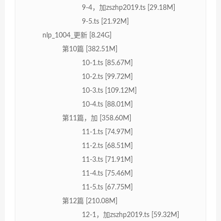
9-4，加zszhp2019.ts [29.18M]
9-5.ts [21.92M]
nlp_1004_更新 [8.24G]
第10篇 [382.51M]
10-1.ts [85.67M]
10-2.ts [99.72M]
10-3.ts [109.12M]
10-4.ts [88.01M]
第11篇，加 [358.60M]
11-1.ts [74.97M]
11-2.ts [68.51M]
11-3.ts [71.91M]
11-4.ts [75.46M]
11-5.ts [67.75M]
第12篇 [210.08M]
12-1，加zszhp2019.ts [59.32M]