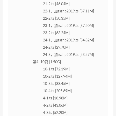
21-2.ts [46.04M]
22-1，加zszhp2019.ts [37.11M]
22-2.ts [50.35M]
23-1，加zszhp2019.ts [37.20M]
23-2.ts [63.24M]
24-1，加zszhp2019.ts [34.82M]
24-2.ts [29.70M]
24-3，加zszhp2019.ts [53.57M]
第4~10篇 [1.50G]
10-1.ts [72.19M]
10-2.ts [127.94M]
10-3.ts [88.45M]
10-4.ts [205.69M]
4-1.ts [18.98M]
4-2.ts [43.06M]
4-3.ts [52.20M]