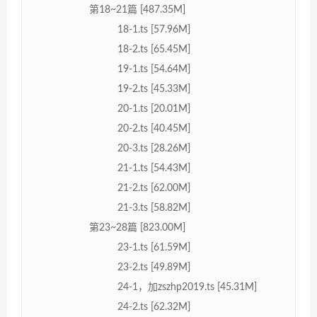
第18~21篇 [487.35M]
18-1.ts [57.96M]
18-2.ts [65.45M]
19-1.ts [54.64M]
19-2.ts [45.33M]
20-1.ts [20.01M]
20-2.ts [40.45M]
20-3.ts [28.26M]
21-1.ts [54.43M]
21-2.ts [62.00M]
21-3.ts [58.82M]
第23~28篇 [823.00M]
23-1.ts [61.59M]
23-2.ts [49.89M]
24-1，加zszhp2019.ts [45.31M]
24-2.ts [62.32M]