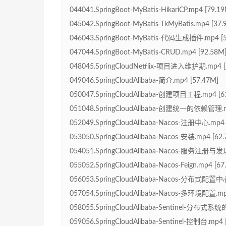
044041.SpringBoot-MyBatis-HikariCP.mp4 [79.1
045042.SpringBoot-MyBatis-TkMyBatis.mp4 [37.
046043.SpringBoot-MyBatis-代码生成插件.mp4 [5
047044.SpringBoot-MyBatis-CRUD.mp4 [92.58M
048045.SpringCloudNetflix-项目进入维护期.mp4 [
049046.SpringCloudAlibaba-简介.mp4 [57.47M]
050047.SpringCloudAlibaba-创建项目工程.mp4 [6
051048.SpringCloudAlibaba-创建统一的依赖管理.m
052049.SpringCloudAlibaba-Nacos-注册中心.mp4 
053050.SpringCloudAlibaba-Nacos-安装.mp4 [62
054051.SpringCloudAlibaba-Nacos-服务注册与发现
055052.SpringCloudAlibaba-Nacos-Feign.mp4 [67
056053.SpringCloudAlibaba-Nacos-分布式配置中心
057054.SpringCloudAlibaba-Nacos-多环境配置.mp
058055.SpringCloudAlibaba-Sentinel-分布式
059056.SpringCloudAlibaba-Sentinel-控制台.mp4 