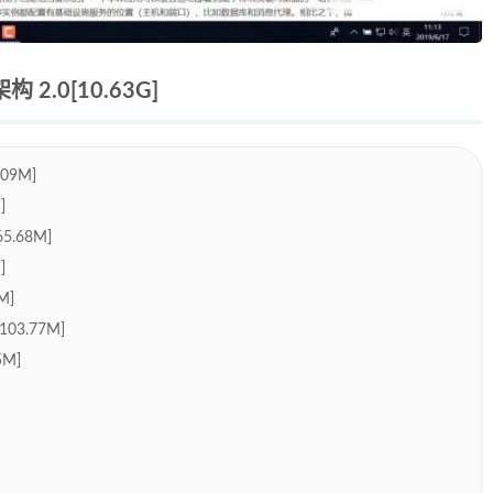
2.0[10.63G]
09M]
]
.68M]
]
M]
03.77M]
M]