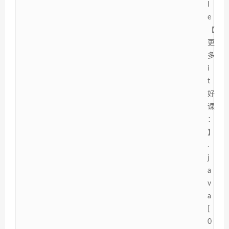
l
e
【
更
多
i
t
好
课
：
】
.
j
a
v
a
[
0