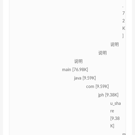
.
7
2
K
]
说明
说明
说明
main [76.98K]
java [9.59K]
com [9.59K]
jph [9.38K]
u_sha
re
[9.38
K]
m