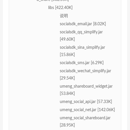
libs [422.40K]
说明
socialsdk_email.jar [8.02K]
socialsdk_qq_simplify.jar
[49.60K]
socialsdk_sina_simplify.jar
[15.86K]
socialsdk_sms.jar [6.29K]
socialsdk_wechat_simplify.jar
[29.54K]
umeng_shareboard_widget.jar
[53.84K]
umeng_social_api.jar [57.33K]
umeng_social_net.jar [142.06K]
umeng_social_shareboard.jar
[28.95K]