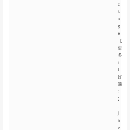
c
k
a
g
e
【
更
多
i
t
好
课
：
】
.
j
a
v