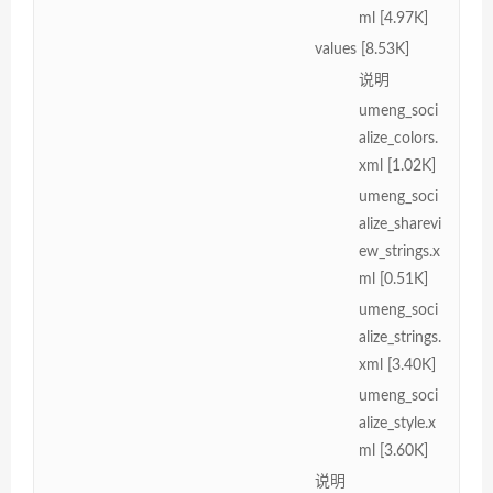
ml [4.97K]
values [8.53K]
说明
umeng_soci
alize_colors.
xml [1.02K]
umeng_soci
alize_sharevi
ew_strings.x
ml [0.51K]
umeng_soci
alize_strings.
xml [3.40K]
umeng_soci
alize_style.x
ml [3.60K]
说明