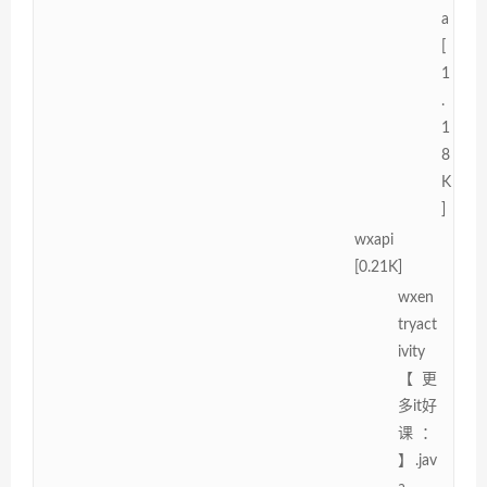
a
[
1
.
1
8
K
]
wxapi
[0.21K]
wxen
tryact
ivity
【更
多it好
课：
】.jav