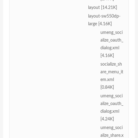
layout [14.21K]
layout-sw550dp-
large [4.16K]
umeng_soci
alize_oauth_
dialog.xml
[4.16K]
socialize_sh
are_menu_it
em.xml
[0.84K]
umeng_soci
alize_oauth_
dialog.xml
[4.24K]
umeng_soci
alize_share.x