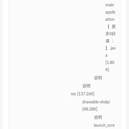
main
applic
ation
【更
多it好
课：
】.jav
a
[1.80
K]
说明
说明
res [137.26K]
drawable-xhdpi
[48.28K]
说明
launch_scre