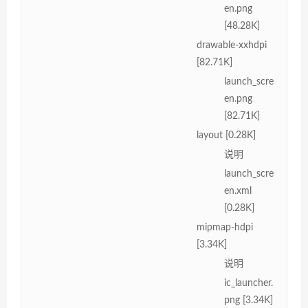
en.png
[48.28K]
drawable-xxhdpi
[82.71K]
launch_scre
en.png
[82.71K]
layout [0.28K]
说明
launch_scre
en.xml
[0.28K]
mipmap-hdpi
[3.34K]
说明
ic_launcher.
png [3.34K]