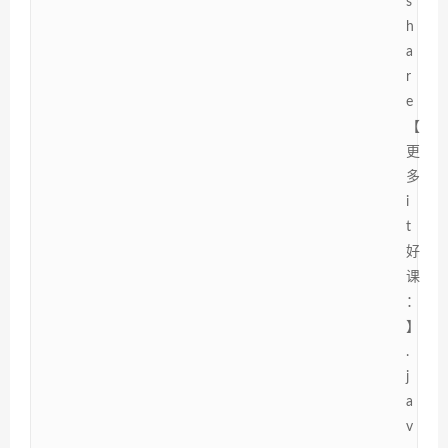
s
h
a
r
e
【
更
多
i
t
好
课
：
】
.
j
a
v