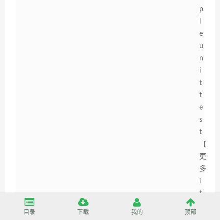
p
l
e
u
n
i
t
t
e
s
t
【
更
多
i
t
好
目录
下载
我的
顶部
课