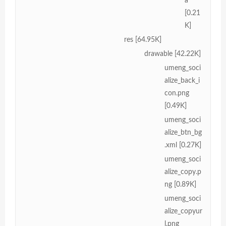
a
[0.21
K]
res [64.95K]
drawable [42.22K]
umeng_soci
alize_back_i
con.png
[0.49K]
umeng_soci
alize_btn_bg
.xml [0.27K]
umeng_soci
alize_copy.p
ng [0.89K]
umeng_soci
alize_copyur
l.png