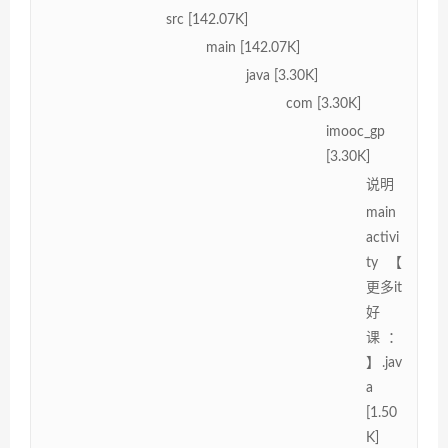
src [142.07K]
main [142.07K]
java [3.30K]
com [3.30K]
imooc_gp
[3.30K]
说明
main
activi
ty【
更多it
好
课：
】.jav
a
[1.50
K]