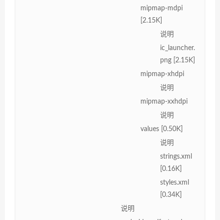
mipmap-mdpi
[2.15K]
说明
ic_launcher.
png [2.15K]
mipmap-xhdpi
说明
mipmap-xxhdpi
说明
values [0.50K]
说明
strings.xml
[0.16K]
styles.xml
[0.34K]
说明