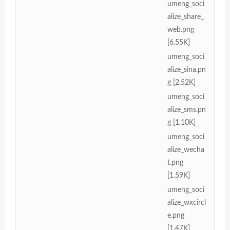
umeng_soci
alize_share_
web.png
[6.55K]
umeng_soci
alize_sina.pn
g [2.52K]
umeng_soci
alize_sms.pn
g [1.10K]
umeng_soci
alize_wecha
t.png
[1.59K]
umeng_soci
alize_wxcircl
e.png
[1.47K]