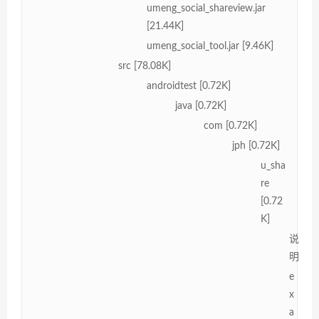
umeng_social_shareview.jar
[21.44K]
umeng_social_tool.jar [9.46K]
src [78.08K]
androidtest [0.72K]
java [0.72K]
com [0.72K]
jph [0.72K]
u_sha
re
[0.72
K]
说
明
e
x
a