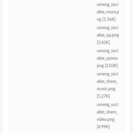
umeng_soci
alize_more.p
ng [1.56K]
umeng_soci
alize_qq.png
[3.42K]
umeng_soci
alize_qzone.
png [2.03K]
umeng_soci
alize_share_
music.png
[5.27K]
umeng_soci
alize_share_
video.png
[4.99K]