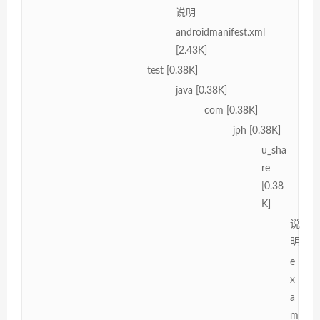
说明
androidmanifest.xml
[2.43K]
test [0.38K]
java [0.38K]
com [0.38K]
jph [0.38K]
u_sha
re
[0.38
K]
说
明
e
x
a
m