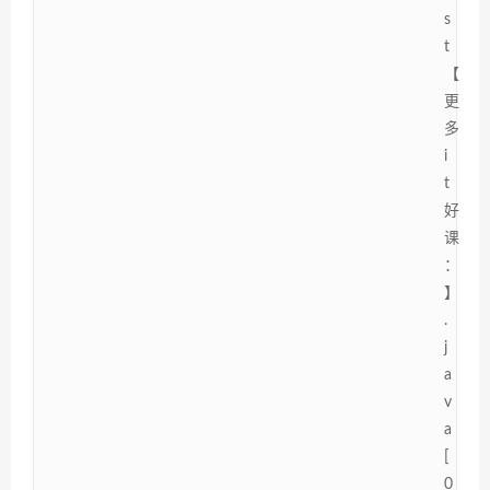
s
t
【
更
多
i
t
好
课
：
】
.
j
a
v
a
[
0