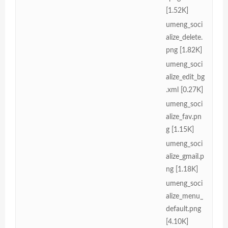
[1.52K]
umeng_soci
alize_delete.
png [1.82K]
umeng_soci
alize_edit_bg
.xml [0.27K]
umeng_soci
alize_fav.pn
g [1.15K]
umeng_soci
alize_gmail.p
ng [1.18K]
umeng_soci
alize_menu_
default.png
[4.10K]