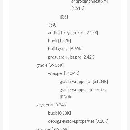
androidmanifest.xml
[1.51K]
说明
说明
android_keystore.jks [2.17K]
buck [1.47K]
build.gradle [6.20K]
proguard-rules.pro [2.42K]
gradle [59.56K]
wrapper [51.24K]
gradle-wrapper.jar [51.04K]
gradle-wrapper.properties
[0.20K]
keystores [0.24K]
buck [0.13K]
debug.keystore.properties [0.10K]
u_share [502.55K]